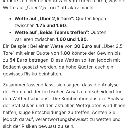
könnte zu einer hohen Anzahl von Toren führen, was die
Wette auf „Über 2,5 Tore“ attraktiv macht.
Wette auf „Über 2,5 Tore“
: Quoten liegen
zwischen
1.75 und 1.90
.
Wette auf „Beide Teams treffen“
: Quoten
variieren zwischen
1.60 und 1.80
.
Ein Beispiel: Bei einer Wette von
30 Euro
auf „Über 2,5
Tore“ mit einer Quote von
1.80
könnte der Gewinn bis
zu
54 Euro
betragen. Diese Wetten sollten jedoch mit
Bedacht gesetzt werden, da hohe Quoten auch ein
gewisses Risiko beinhalten.
Zusammenfassend lässt sich sagen, dass die Analyse
der Form und der taktischen Ansätze entscheidend für
den Wettentscheid ist. Die Kombination aus der Analyse
der Statistiken und den aktuellen Wettquoten wird Ihnen
helfen, kluge Entscheidungen zu treffen. Achten Sie
jedoch darauf, verantwortungsbewusst zu wetten und
sich der Risiken bewusst zu sein.