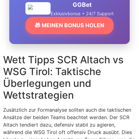
GGBet
Exklusivbonus + 24/7 Support
🎁 MEINEN BONUS HOLEN
Wett Tipps SCR Altach vs
WSG Tirol: Taktische
Überlegungen und
Wettstrategien
Zusätzlich zur Formanalyse sollten auch die taktischen
Ansätze der beiden Teams beachtet werden. Der SCR
Altach tendiert dazu, defensiv stabil zu agieren,
während die WSG Tirol oft offensiv Druck ausübt. Dies