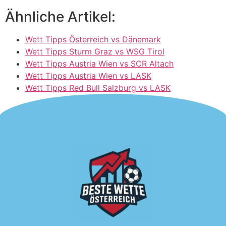
Ähnliche Artikel:
Wett Tipps Österreich vs Dänemark
Wett Tipps Sturm Graz vs WSG Tirol
Wett Tipps Austria Wien vs SCR Altach
Wett Tipps Austria Wien vs LASK
Wett Tipps Red Bull Salzburg vs LASK