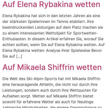
Auf Elena Rybakina wetten
Elena Rybakina hat sich in den letzten Jahren als eine
der stärksten Spielerinnen im Tennis etabliert. Ihre
beeindruckenden Leistungen auf dem Platz machen sie
zu einem interessanten Wettobjekt für Sportwetten-
Enthusiasten. In diesem Artikel erfahren Sie, worauf Sie
achten sollten, wenn Sie auf Elena Rybakina wetten. Auf
Elena Rybakina wetten: Analyse ihrer Spielweise Bevor
Sie auf […]
Auf Mikaela Shiffrin wetten
Die Welt des Ski-Alpin-Sports hat mit Mikaela Shiffrin
eine herausragende Athletin, die nicht nur durch ihre
Leistungen, sondern auch durch ihre Wettquoten für
Aufsehen sorgt. Wetten auf Mikaela Shiffrin bietet
sowohl für erfahrene Wetter als auch für Neulinge
zahlreiche Möglichkeiten, die eigene Gewinnchance zu