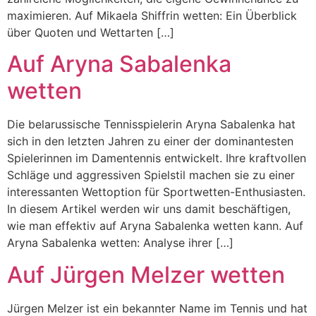
maximieren. Auf Mikaela Shiffrin wetten: Ein Überblick
über Quoten und Wettarten […]
Auf Aryna Sabalenka
wetten
Die belarussische Tennisspielerin Aryna Sabalenka hat
sich in den letzten Jahren zu einer der dominantesten
Spielerinnen im Damentennis entwickelt. Ihre kraftvollen
Schläge und aggressiven Spielstil machen sie zu einer
interessanten Wettoption für Sportwetten-Enthusiasten.
In diesem Artikel werden wir uns damit beschäftigen,
wie man effektiv auf Aryna Sabalenka wetten kann. Auf
Aryna Sabalenka wetten: Analyse ihrer […]
Auf Jürgen Melzer wetten
Jürgen Melzer ist ein bekannter Name im Tennis und hat