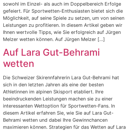
sowohl im Einzel- als auch im Doppelbereich Erfolge
gefeiert. Für Sportwetten-Enthusiasten bietet sich die
Möglichkeit, auf seine Spiele zu setzen, um von seinen
Leistungen zu profitieren. In diesem Artikel geben wir
Ihnen wertvolle Tipps, wie Sie erfolgreich auf Jürgen
Melzer wetten können. Auf Jürgen Melzer […]
Auf Lara Gut-Behrami
wetten
Die Schweizer Skirennfahrerin Lara Gut-Behrami hat
sich in den letzten Jahren als eine der besten
Athletinnen im alpinen Skisport etabliert. Ihre
beeindruckenden Leistungen machen sie zu einer
interessanten Wettoption für Sportwetten-Fans. In
diesem Artikel erfahren Sie, wie Sie auf Lara Gut-
Behrami wetten und dabei Ihre Gewinnchancen
maximieren können. Strategien für das Wetten auf Lara