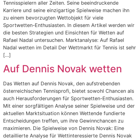
Tennisspielern aller Zeiten. Seine beeindruckende
Karriere und seine einzigartige Spielweise machen ihn
zu einem bevorzugten Wettobjekt für viele
Sportwetten-Enthusiasten. In diesem Artikel werden wir
die besten Strategien und Einsichten für Wetten auf
Rafael Nadal untersuchen. Marktanalyse: Auf Rafael
Nadal wetten im Detail Der Wettmarkt für Tennis ist sehr
[…]
Auf Dennis Novak wetten
Das Wetten auf Dennis Novak, den aufstrebenden
österreichischen Tennisprofi, bietet sowohl Chancen als
auch Herausforderungen für Sportwetten-Enthusiasten.
Mit einer sorgfältigen Analyse seiner Spielweise und der
aktuellen Marktsituation können Wettende fundierte
Entscheidungen treffen, um ihre Gewinnchancen zu
maximieren. Die Spielweise von Dennis Novak: Eine
detaillierte Analyse für Wettinteressierte Dennis Novak