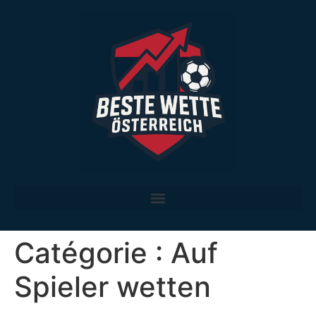
Die besten legalen Sportwetten-Anbieter in Österreich im Vergleich
Catégorie :
Auf
Spieler wetten