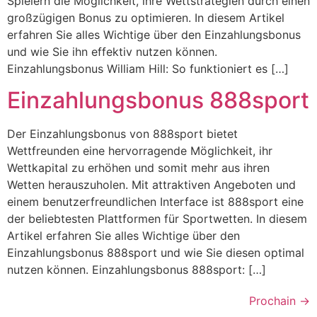
Spielern die Möglichkeit, ihre Wettstrategien durch einen
großzügigen Bonus zu optimieren. In diesem Artikel
erfahren Sie alles Wichtige über den Einzahlungsbonus
und wie Sie ihn effektiv nutzen können.
Einzahlungsbonus William Hill: So funktioniert es […]
Einzahlungsbonus 888sport
Der Einzahlungsbonus von 888sport bietet
Wettfreunden eine hervorragende Möglichkeit, ihr
Wettkapital zu erhöhen und somit mehr aus ihren
Wetten herauszuholen. Mit attraktiven Angeboten und
einem benutzerfreundlichen Interface ist 888sport eine
der beliebtesten Plattformen für Sportwetten. In diesem
Artikel erfahren Sie alles Wichtige über den
Einzahlungsbonus 888sport und wie Sie diesen optimal
nutzen können. Einzahlungsbonus 888sport: […]
Prochain
→