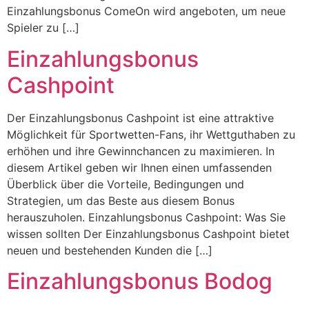
Einzahlungsbonus ComeOn wird angeboten, um neue
Spieler zu […]
Einzahlungsbonus
Cashpoint
Der Einzahlungsbonus Cashpoint ist eine attraktive
Möglichkeit für Sportwetten-Fans, ihr Wettguthaben zu
erhöhen und ihre Gewinnchancen zu maximieren. In
diesem Artikel geben wir Ihnen einen umfassenden
Überblick über die Vorteile, Bedingungen und
Strategien, um das Beste aus diesem Bonus
herauszuholen. Einzahlungsbonus Cashpoint: Was Sie
wissen sollten Der Einzahlungsbonus Cashpoint bietet
neuen und bestehenden Kunden die […]
Einzahlungsbonus Bodog