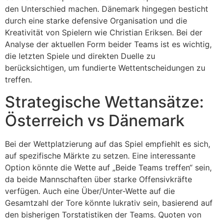
den Unterschied machen. Dänemark hingegen besticht
durch eine starke defensive Organisation und die
Kreativität von Spielern wie Christian Eriksen. Bei der
Analyse der aktuellen Form beider Teams ist es wichtig,
die letzten Spiele und direkten Duelle zu
berücksichtigen, um fundierte Wettentscheidungen zu
treffen.
Strategische Wettansätze:
Österreich vs Dänemark
Bei der Wettplatzierung auf das Spiel empfiehlt es sich,
auf spezifische Märkte zu setzen. Eine interessante
Option könnte die Wette auf „Beide Teams treffen“ sein,
da beide Mannschaften über starke Offensivkräfte
verfügen. Auch eine Über/Unter-Wette auf die
Gesamtzahl der Tore könnte lukrativ sein, basierend auf
den bisherigen Torstatistiken der Teams. Quoten von