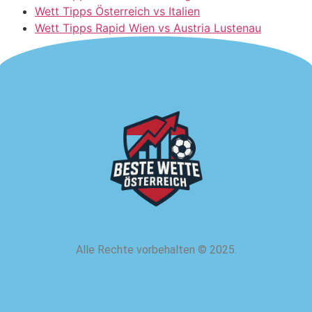
Wett Tipps Österreich vs Italien
Wett Tipps Rapid Wien vs Austria Lustenau
Alle Rechte vorbehalten
©
2025.