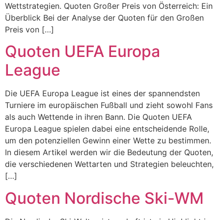
Wettstrategien. Quoten Großer Preis von Österreich: Ein
Überblick Bei der Analyse der Quoten für den Großen
Preis von […]
Quoten UEFA Europa
League
Die UEFA Europa League ist eines der spannendsten
Turniere im europäischen Fußball und zieht sowohl Fans
als auch Wettende in ihren Bann. Die Quoten UEFA
Europa League spielen dabei eine entscheidende Rolle,
um den potenziellen Gewinn einer Wette zu bestimmen.
In diesem Artikel werden wir die Bedeutung der Quoten,
die verschiedenen Wettarten und Strategien beleuchten,
[…]
Quoten Nordische Ski-WM