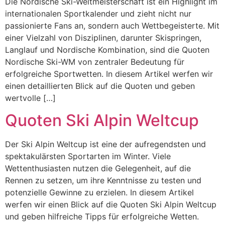
Die Nordische Ski-Weltmeisterschaft ist ein Highlight im
internationalen Sportkalender und zieht nicht nur
passionierte Fans an, sondern auch Wettbegeisterte. Mit
einer Vielzahl von Disziplinen, darunter Skispringen,
Langlauf und Nordische Kombination, sind die Quoten
Nordische Ski-WM von zentraler Bedeutung für
erfolgreiche Sportwetten. In diesem Artikel werfen wir
einen detaillierten Blick auf die Quoten und geben
wertvolle […]
Quoten Ski Alpin Weltcup
Der Ski Alpin Weltcup ist eine der aufregendsten und
spektakulärsten Sportarten im Winter. Viele
Wettenthusiasten nutzen die Gelegenheit, auf die
Rennen zu setzen, um ihre Kenntnisse zu testen und
potenzielle Gewinne zu erzielen. In diesem Artikel
werfen wir einen Blick auf die Quoten Ski Alpin Weltcup
und geben hilfreiche Tipps für erfolgreiche Wetten.