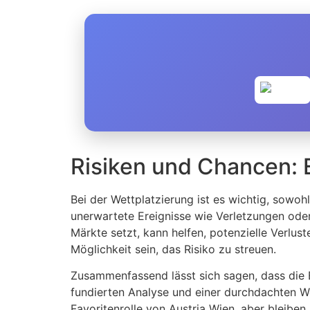
Risiken und Chancen: 
Bei der Wettplatzierung ist es wichtig, sowo
unerwartete Ereignisse wie Verletzungen oder 
Märkte setzt, kann helfen, potenzielle Verlu
Möglichkeit sein, das Risiko zu streuen.
Zusammenfassend lässt sich sagen, dass die 
fundierten Analyse und einer durchdachten We
Favoritenrolle von Austria Wien, aber bleibe