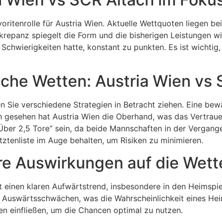
oritenrolle für Austria Wien. Aktuelle Wettquoten liegen be
repanz spiegelt die Form und die bisherigen Leistungen wid
 Schwierigkeiten hatte, konstant zu punkten. Es ist wichtig
eiche Wetten: Austria Wien vs
en Sie verschiedene Strategien in Betracht ziehen. Eine be
 gesehen hat Austria Wien die Oberhand, was das Vertrauen 
ber 2,5 Tore“ sein, da beide Mannschaften in der Vergangen
etztenliste im Auge behalten, um Risiken zu minimieren.
hre Auswirkungen auf die Wett
t einen klaren Aufwärtstrend, insbesondere in den Heimspiel
 Auswärtsschwächen, was die Wahrscheinlichkeit eines Heim
en einfließen, um die Chancen optimal zu nutzen.