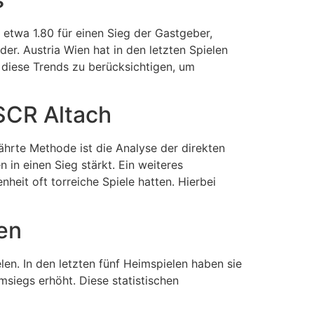
i etwa 1.80 für einen Sieg der Gastgeber,
er. Austria Wien hat in den letzten Spielen
, diese Trends zu berücksichtigen, um
 SCR Altach
währte Methode ist die Analyse der direkten
in einen Sieg stärkt. Ein weiteres
heit oft torreiche Spiele hatten. Hierbei
en
en. In den letzten fünf Heimspielen haben sie
siegs erhöht. Diese statistischen