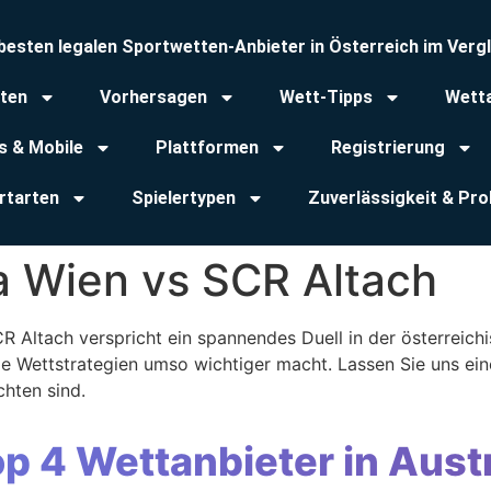
besten legalen Sportwetten-Anbieter in Österreich im Verg
ten
Vorhersagen
Wett-Tipps
Wett
s & Mobile
Plattformen
Registrierung
rtarten
Spielertypen
Zuverlässigkeit & Pr
a Wien vs SCR Altach
 Altach verspricht ein spannendes Duell in der österreich
die Wettstrategien umso wichtiger macht. Lassen Sie uns ei
chten sind.
p 4 Wettanbieter in Aust