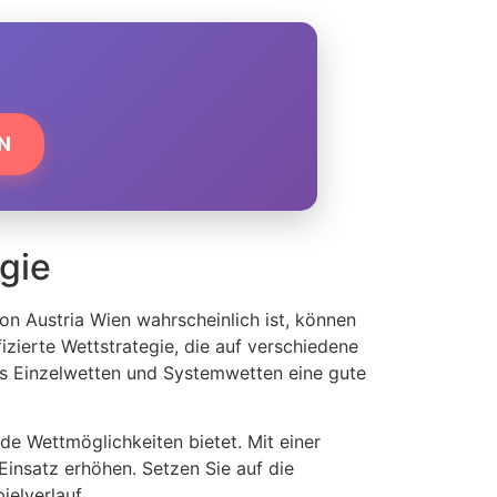
N
gie
on Austria Wien wahrscheinlich ist, können
izierte Wettstrategie, die auf verschiedene
aus Einzelwetten und Systemwetten eine gute
e Wettmöglichkeiten bietet. Mit einer
Einsatz erhöhen. Setzen Sie auf die
elverlauf.