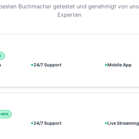
 besten Buchmacher getestet und genehmigt von uns
Experten
E
s
24/7 Support
Mobile App
HRER
24/7 Support
Live Streamin