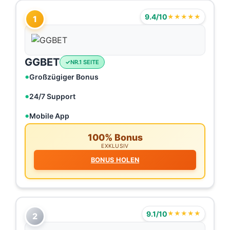
9.4/10
★★★★★
1
GGBET
NR.1 SEITE
Großzügiger Bonus
24/7 Support
Mobile App
100% Bonus
EXKLUSIV
BONUS HOLEN
9.1/10
★★★★★
2