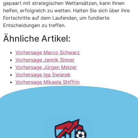
gepaart mit strategischen Wettansätzen, kann Ihnen
helfen, erfolgreich zu wetten. Halten Sie sich über ihre
Fortschritte auf dem Laufenden, um fundierte
Entscheidungen zu treffen.
Ähnliche Artikel:
Vorhersage Marco Schwarz
Vorhersage Jannik Sinner
Vorhersage Jürgen Melzer
Vorhersage Iga Swiatek
Vorhersage Mikaela Shiffrin