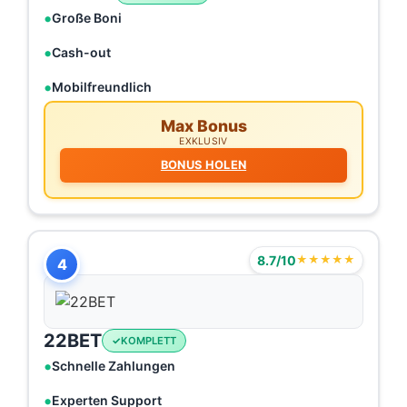
Große Boni
Cash-out
Mobilfreundlich
Max Bonus
EXKLUSIV
BONUS HOLEN
8.7/10
★★★★★
4
22BET
KOMPLETT
Schnelle Zahlungen
Experten Support