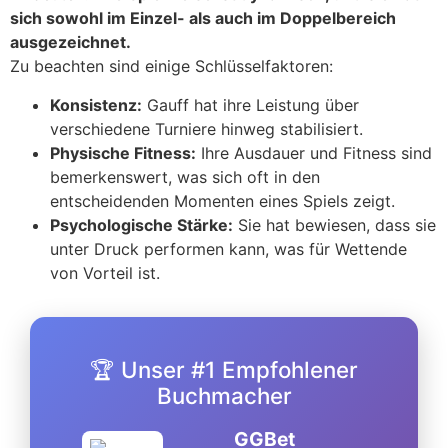
sich sowohl im Einzel- als auch im Doppelbereich
ausgezeichnet.
Zu beachten sind einige Schlüsselfaktoren:
Konsistenz:
Gauff hat ihre Leistung über
verschiedene Turniere hinweg stabilisiert.
Physische Fitness:
Ihre Ausdauer und Fitness sind
bemerkenswert, was sich oft in den
entscheidenden Momenten eines Spiels zeigt.
Psychologische Stärke:
Sie hat bewiesen, dass sie
unter Druck performen kann, was für Wettende
von Vorteil ist.
🏆 Unser #1 Empfohlener
Buchmacher
GGBet