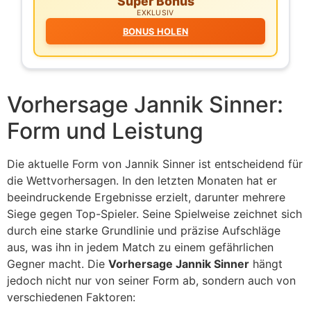
Super Bonus
EXKLUSIV
BONUS HOLEN
Vorhersage Jannik Sinner:
Form und Leistung
Die aktuelle Form von Jannik Sinner ist entscheidend für
die Wettvorhersagen. In den letzten Monaten hat er
beeindruckende Ergebnisse erzielt, darunter mehrere
Siege gegen Top-Spieler. Seine Spielweise zeichnet sich
durch eine starke Grundlinie und präzise Aufschläge
aus, was ihn in jedem Match zu einem gefährlichen
Gegner macht. Die
Vorhersage Jannik Sinner
hängt
jedoch nicht nur von seiner Form ab, sondern auch von
verschiedenen Faktoren: