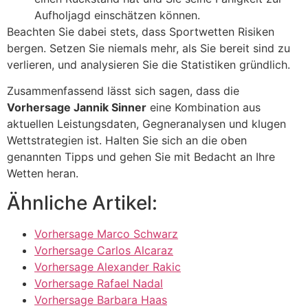
Aufholjagd einschätzen können.
Beachten Sie dabei stets, dass Sportwetten Risiken
bergen. Setzen Sie niemals mehr, als Sie bereit sind zu
verlieren, und analysieren Sie die Statistiken gründlich.
Zusammenfassend lässt sich sagen, dass die
Vorhersage Jannik Sinner
eine Kombination aus
aktuellen Leistungsdaten, Gegneranalysen und klugen
Wettstrategien ist. Halten Sie sich an die oben
genannten Tipps und gehen Sie mit Bedacht an Ihre
Wetten heran.
Ähnliche Artikel:
Vorhersage Marco Schwarz
Vorhersage Carlos Alcaraz
Vorhersage Alexander Rakic
Vorhersage Rafael Nadal
Vorhersage Barbara Haas