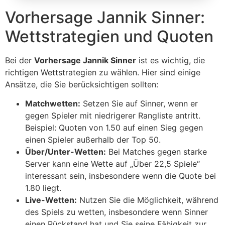
Vorhersage Jannik Sinner:
Wettstrategien und Quoten
Bei der
Vorhersage Jannik Sinner
ist es wichtig, die
richtigen Wettstrategien zu wählen. Hier sind einige
Ansätze, die Sie berücksichtigen sollten:
Matchwetten:
Setzen Sie auf Sinner, wenn er
gegen Spieler mit niedrigerer Rangliste antritt.
Beispiel: Quoten von 1.50 auf einen Sieg gegen
einen Spieler außerhalb der Top 50.
Über/Unter-Wetten:
Bei Matches gegen starke
Server kann eine Wette auf „Über 22,5 Spiele“
interessant sein, insbesondere wenn die Quote bei
1.80 liegt.
Live-Wetten:
Nutzen Sie die Möglichkeit, während
des Spiels zu wetten, insbesondere wenn Sinner
einen Rückstand hat und Sie seine Fähigkeit zur