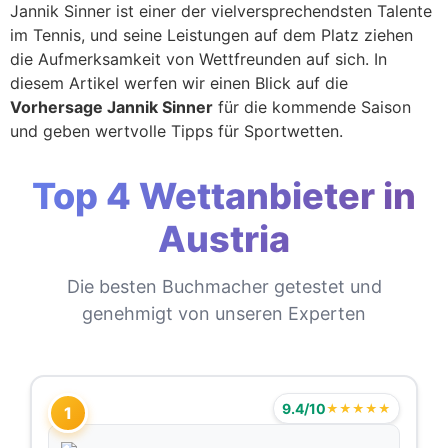
Jannik Sinner ist einer der vielversprechendsten Talente
im Tennis, und seine Leistungen auf dem Platz ziehen
die Aufmerksamkeit von Wettfreunden auf sich. In
diesem Artikel werfen wir einen Blick auf die
Vorhersage Jannik Sinner
für die kommende Saison
und geben wertvolle Tipps für Sportwetten.
Top 4 Wettanbieter in
Austria
Die besten Buchmacher getestet und
genehmigt von unseren Experten
9.4/10
★★★★★
1