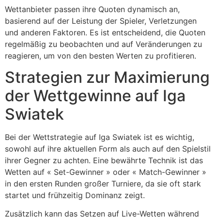
Wettanbieter passen ihre Quoten dynamisch an,
basierend auf der Leistung der Spieler, Verletzungen
und anderen Faktoren. Es ist entscheidend, die Quoten
regelmäßig zu beobachten und auf Veränderungen zu
reagieren, um von den besten Werten zu profitieren.
Strategien zur Maximierung
der Wettgewinne auf Iga
Swiatek
Bei der Wettstrategie auf Iga Swiatek ist es wichtig,
sowohl auf ihre aktuellen Form als auch auf den Spielstil
ihrer Gegner zu achten. Eine bewährte Technik ist das
Wetten auf « Set-Gewinner » oder « Match-Gewinner »
in den ersten Runden großer Turniere, da sie oft stark
startet und frühzeitig Dominanz zeigt.
Zusätzlich kann das Setzen auf Live-Wetten während