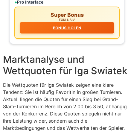
Pro Interface
Super Bonus
EXKLUSIV
BONUS HOLEN
Marktanalyse und
Wettquoten für Iga Swiatek
Die Wettquoten für Iga Swiatek zeigen eine klare
Tendenz: Sie ist häufig Favoritin in großen Turnieren.
Aktuell liegen die Quoten für einen Sieg bei Grand-
Slam-Turnieren im Bereich von 2.00 bis 3.50, abhängig
von der Konkurrenz. Diese Quoten spiegeln nicht nur
ihre Leistung wider, sondern auch die
Marktbedingungen und das Wettverhalten der Spieler.