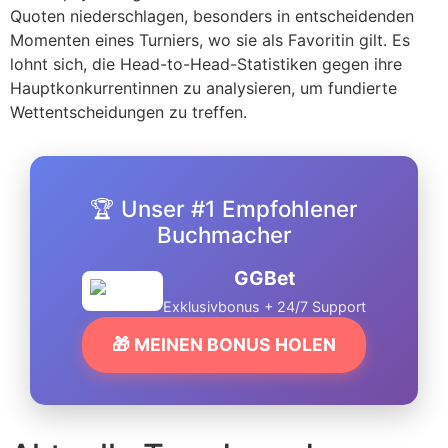
Quoten niederschlagen, besonders in entscheidenden
Momenten eines Turniers, wo sie als Favoritin gilt. Es
lohnt sich, die Head-to-Head-Statistiken gegen ihre
Hauptkonkurrentinnen zu analysieren, um fundierte
Wettentscheidungen zu treffen.
🏆 Unser #1 Empfohlener
Buchmacher
GGBet
Exklusivbonus + 24/7 Support
🎁 MEINEN BONUS HOLEN