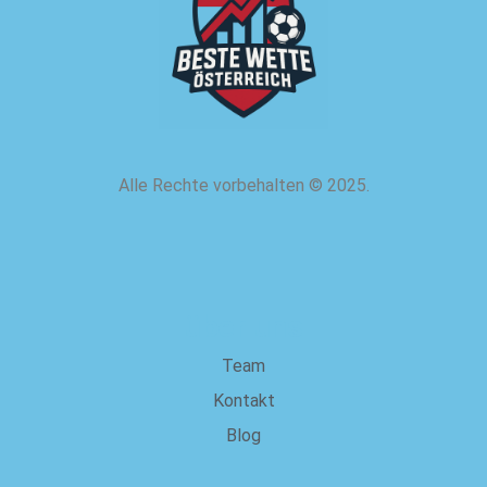
Alle Rechte vorbehalten
©
2025.
über uns
Team
Kontakt
Blog