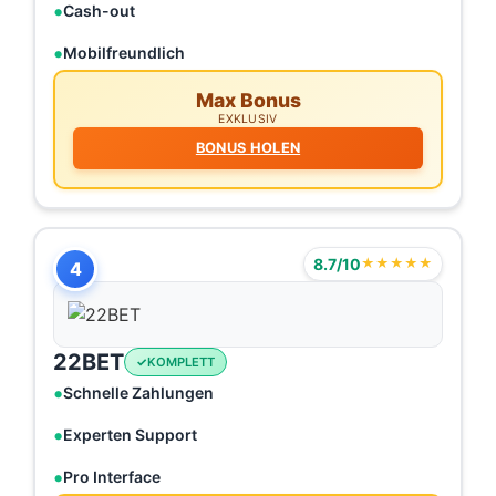
Cash-out
Mobilfreundlich
Max Bonus
EXKLUSIV
BONUS HOLEN
8.7/10
★★★★★
4
22BET
KOMPLETT
Schnelle Zahlungen
Experten Support
Pro Interface