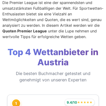
Die Premier League ist eine der spannendsten und
umsatzstärksten Fußballligen der Welt. Für Sportwetten-
Enthusiasten bietet sie eine Vielzahl an
Wettmöglichkeiten und Quoten, die es wert sind, genau
analysiert zu werden. In diesem Artikel werden wir die
Quoten Premier League
unter die Lupe nehmen und
wertvolle Tipps für erfolgreiche Wetten geben.
Top 4 Wettanbieter in
Austria
Die besten Buchmacher getestet und
genehmigt von unseren Experten
9.4/10
★★★★★
1