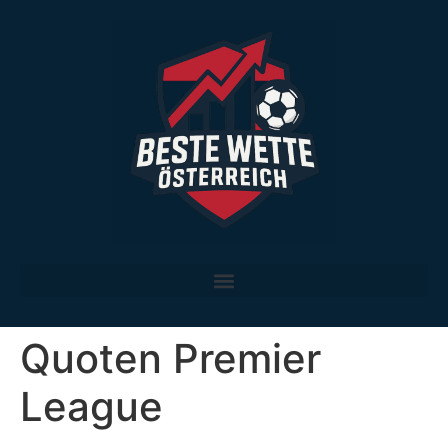
Die besten legalen Sportwetten-Anbieter in Österreich im Vergleich
Quoten Premier
League