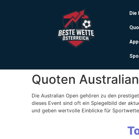
Die 
Quo
App
Spo
Quoten Australia
Die Australian Open gehören zu den prestiget
dieses Event sind oft ein Spiegelbild der akt
und geben wertvolle Einblicke für Sportwette
To