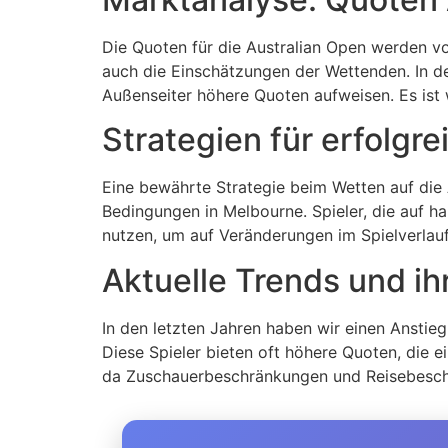
Die Quoten für die Australian Open werden vo
auch die Einschätzungen der Wettenden. In d
Außenseiter höhere Quoten aufweisen. Es ist 
Strategien für erfolgr
Eine bewährte Strategie beim Wetten auf die 
Bedingungen in Melbourne. Spieler, die auf 
nutzen, um auf Veränderungen im Spielverlau
Aktuelle Trends und i
In den letzten Jahren haben wir einen Anstie
Diese Spieler bieten oft höhere Quoten, die 
da Zuschauerbeschränkungen und Reisebesch