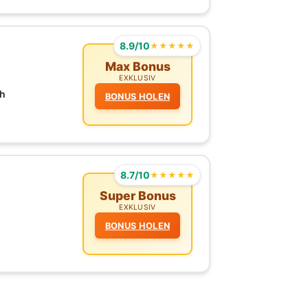
8.9/10
★★★★★
Max Bonus
EXKLUSIV
ch
BONUS HOLEN
8.7/10
★★★★★
Super Bonus
EXKLUSIV
BONUS HOLEN