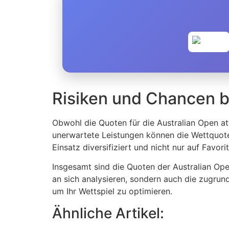
Risiken und Chancen b
Obwohl die Quoten für die Australian Open at
unerwartete Leistungen können die Wettquote
Einsatz diversifiziert und nicht nur auf Favor
Insgesamt sind die Quoten der Australian Ope
an sich analysieren, sondern auch die zugrund
um Ihr Wettspiel zu optimieren.
Ähnliche Artikel: