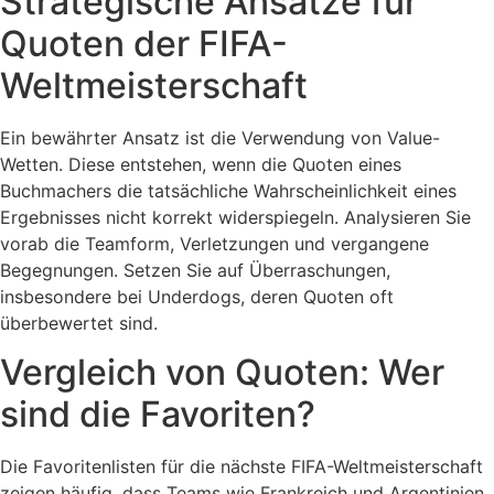
Strategische Ansätze für
Quoten der FIFA-
Weltmeisterschaft
Ein bewährter Ansatz ist die Verwendung von Value-
Wetten. Diese entstehen, wenn die Quoten eines
Buchmachers die tatsächliche Wahrscheinlichkeit eines
Ergebnisses nicht korrekt widerspiegeln. Analysieren Sie
vorab die Teamform, Verletzungen und vergangene
Begegnungen. Setzen Sie auf Überraschungen,
insbesondere bei Underdogs, deren Quoten oft
überbewertet sind.
Vergleich von Quoten: Wer
sind die Favoriten?
Die Favoritenlisten für die nächste FIFA-Weltmeisterschaft
zeigen häufig, dass Teams wie Frankreich und Argentinien