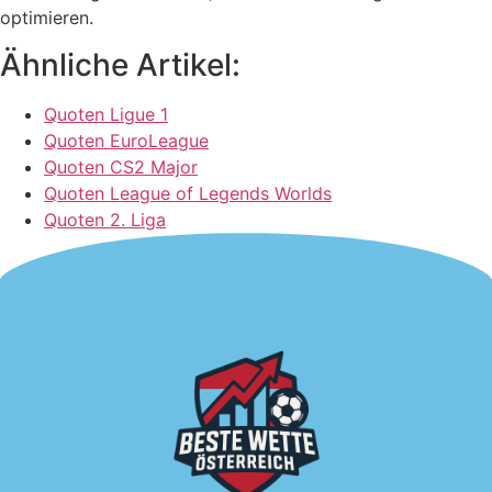
optimieren.
Ähnliche Artikel:
Quoten Ligue 1
Quoten EuroLeague
Quoten CS2 Major
Quoten League of Legends Worlds
Quoten 2. Liga