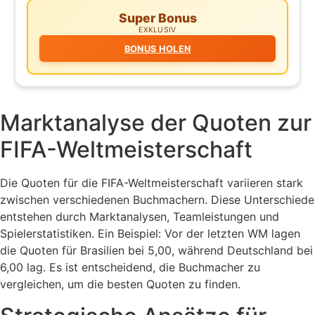
Super Bonus
EXKLUSIV
BONUS HOLEN
Marktanalyse der Quoten zur
FIFA-Weltmeisterschaft
Die Quoten für die FIFA-Weltmeisterschaft variieren stark
zwischen verschiedenen Buchmachern. Diese Unterschiede
entstehen durch Marktanalysen, Teamleistungen und
Spielerstatistiken. Ein Beispiel: Vor der letzten WM lagen
die Quoten für Brasilien bei 5,00, während Deutschland bei
6,00 lag. Es ist entscheidend, die Buchmacher zu
vergleichen, um die besten Quoten zu finden.