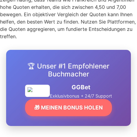
hohe Quoten erhalten, die sich zwischen 4,50 und 7,00
bewegen. Ein objektiver Vergleich der Quoten kann Ihnen
helfen, den besten Wert zu finden. Nutzen Sie Plattformen,
die Quoten aggregieren, um fundierte Entscheidungen zu
treffen.
🏆 Unser #1 Empfohlener
Buchmacher
GGBet
Exklusivbonus + 24/7 Support
🎁 MEINEN BONUS HOLEN