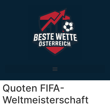
Die besten legalen Sportwetten-Anbieter in Österreich im Vergleich
Quoten FIFA-
Weltmeisterschaft