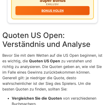
Super Bonus
EXKLUSIV
BONUS HOLEN
Quoten US Open:
Verständnis und Analyse
Bevor Sie mit dem Wetten auf die US Open beginnen, ist
es wichtig, die
Quoten US Open
zu verstehen und
richtig zu analysieren. Die Quoten geben an, wie viel Sie
im Falle eines Gewinns zurückbekommen können.
Generell gilt: je niedriger die Quote, desto
wahrscheinlicher ist der Sieg des Spielers. Um die
besten Quoten zu finden, sollten Sie:
Vergleichen Sie die Quoten
von verschiedenen
Buchmachern.