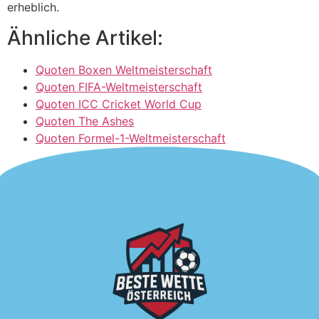
erheblich.
Ähnliche Artikel:
Quoten Boxen Weltmeisterschaft
Quoten FIFA-Weltmeisterschaft
Quoten ICC Cricket World Cup
Quoten The Ashes
Quoten Formel-1-Weltmeisterschaft