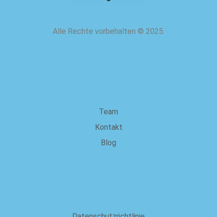
Alle Rechte vorbehalten
©
2025.
über uns
Team
Kontakt
Blog
Rechtliches
Datenschutzrichtlinie