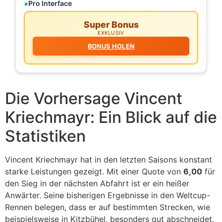
Pro Interface
Super Bonus
EXKLUSIV
BONUS HOLEN
Die Vorhersage Vincent
Kriechmayr: Ein Blick auf die
Statistiken
Vincent Kriechmayr hat in den letzten Saisons konstant
starke Leistungen gezeigt. Mit einer Quote von
6,00
für
den Sieg in der nächsten Abfahrt ist er ein heißer
Anwärter. Seine bisherigen Ergebnisse in den Weltcup-
Rennen belegen, dass er auf bestimmten Strecken, wie
beispielsweise in Kitzbühel, besonders gut abschneidet.