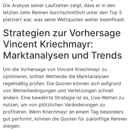
Die Analyse seiner Laufzeiten zeigt, dass er in den
letzten zehn Rennen durchschnittlich unter den Top 5
platziert war, was seine Wettquoten weiter beeinflusst.
Strategien zur Vorhersage
Vincent Kriechmayr:
Marktanalysen und Trends
Um die Vorhersage von Vincent Kriechmayr zu
optimieren, sollten Wettende die Marktanalysen
regelmäßig prüfen. Die Quoten können sich aufgrund
von Wetterbedingungen und Verletzungen schnell
ändern. Eine bewährte Strategie ist es, Live-Wetten zu
nutzen, um von plötzlichen Veränderungen zu
profitieren. Wenn Kriechmayr an einem Tag besonders
gut performt, können die Quoten für zukünftige Rennen
steigen.