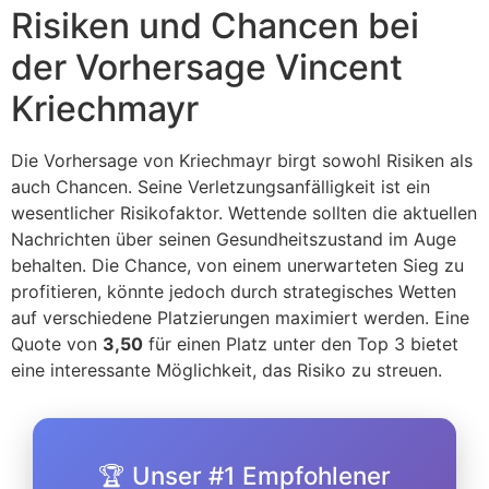
Risiken und Chancen bei
der Vorhersage Vincent
Kriechmayr
Die Vorhersage von Kriechmayr birgt sowohl Risiken als
auch Chancen. Seine Verletzungsanfälligkeit ist ein
wesentlicher Risikofaktor. Wettende sollten die aktuellen
Nachrichten über seinen Gesundheitszustand im Auge
behalten. Die Chance, von einem unerwarteten Sieg zu
profitieren, könnte jedoch durch strategisches Wetten
auf verschiedene Platzierungen maximiert werden. Eine
Quote von
3,50
für einen Platz unter den Top 3 bietet
eine interessante Möglichkeit, das Risiko zu streuen.
🏆 Unser #1 Empfohlener