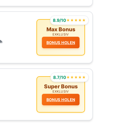
8.9/10
★★★★★
Max Bonus
EXKLUSIV
ch
BONUS HOLEN
8.7/10
★★★★★
Super Bonus
EXKLUSIV
BONUS HOLEN