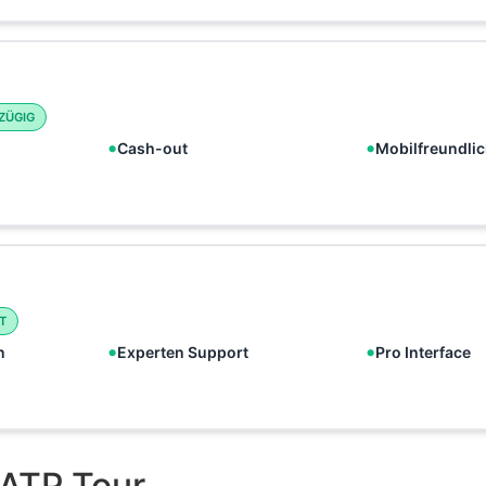
ÜGIG
Cash-out
Mobilfreundli
T
n
Experten Support
Pro Interface
 ATP Tour