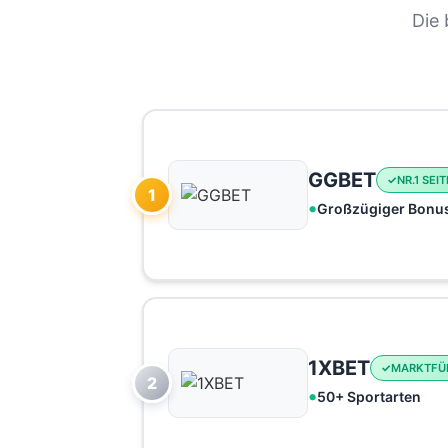
Die
GGBET
NR.1 SEIT
1
Großzügiger Bonu
1XBET
MARKTFÜ
2
50+ Sportarten