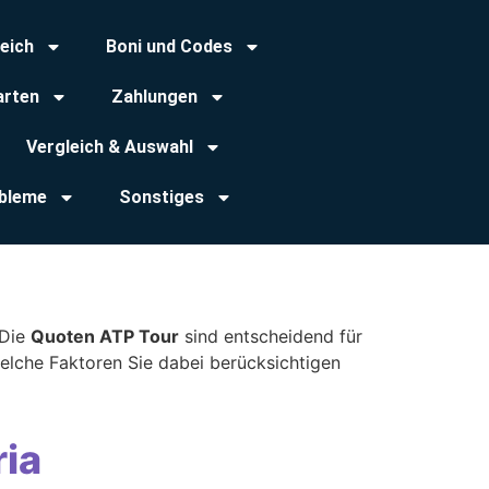
leich
Boni und Codes
arten
Zahlungen
Vergleich & Auswahl
obleme
Sonstiges
 Die
Quoten ATP Tour
sind entscheidend für
welche Faktoren Sie dabei berücksichtigen
ria