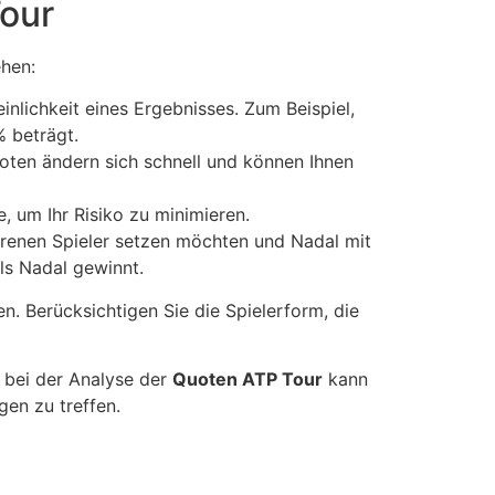
Tour
ehen:
nlichkeit eines Ergebnisses. Zum Beispiel,
 beträgt.
oten ändern sich schnell und können Ihnen
, um Ihr Risiko zu minimieren.
hrenen Spieler setzen möchten und Nadal mit
ls Nadal gewinnt.
n. Berücksichtigen Sie die Spielerform, die
z bei der Analyse der
Quoten ATP Tour
kann
gen zu treffen.