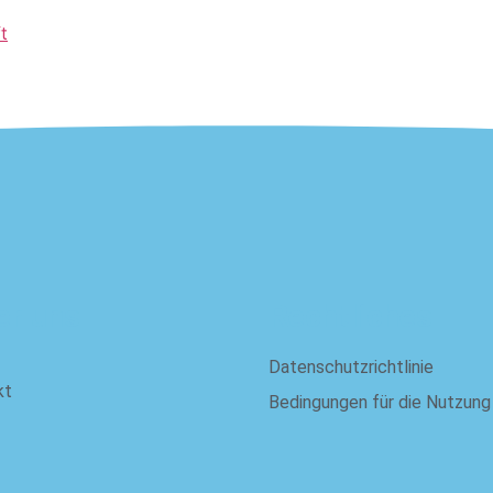
t
er uns
Rechtliches
Datenschutzrichtlinie
kt
Bedingungen für die Nutzung