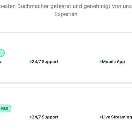
 besten Buchmacher getestet und genehmigt von uns
Experten
E
s
24/7 Support
Mobile App
HRER
24/7 Support
Live Streamin