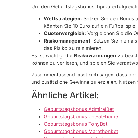
Um den Geburtstagsbonus Tipico erfolgreich z
Wettstrategien:
Setzen Sie den Bonus a
könnten Sie 10 Euro auf ein Fußballspie
Quotenvergleich:
Vergleichen Sie die Q
Risikomanagement:
Setzen Sie niemals
das Risiko zu minimieren.
Es ist wichtig, die
Risikowarnungen
zu beacht
können zu verlieren, und spielen Sie verantw
Zusammenfassend lässt sich sagen, dass der 
und zusätzliche Gewinne zu erzielen. Nutzen 
Ähnliche Artikel:
Geburtstagsbonus AdmiralBet
Geburtstagsbonus bet-at-home
Geburtstagsbonus TonyBet
Geburtstagsbonus Marathonbet