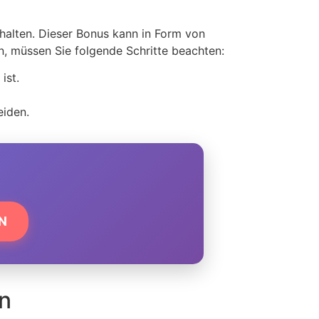
halten. Dieser Bonus kann in Form von
n, müssen Sie folgende Schritte beachten:
ist.
eiden.
N
n