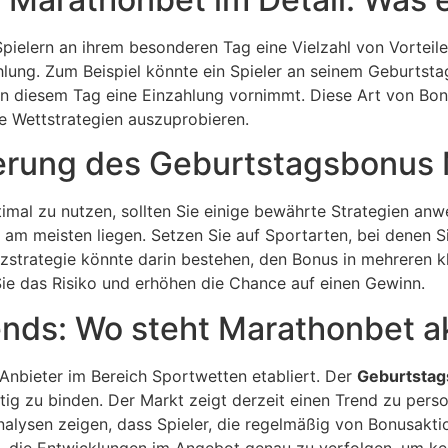
Spielern an ihrem besonderen Tag eine Vielzahl von Vorteile
lung. Zum Beispiel könnte ein Spieler an seinem Geburtstag
n diesem Tag eine Einzahlung vornimmt. Diese Art von Bonus
hre Wettstrategien auszuprobieren.
ierung des Geburtstagsbonus
imal zu nutzen, sollten Sie einige bewährte Strategien anwe
 am meisten liegen. Setzen Sie auf Sportarten, bei denen S
strategie könnte darin bestehen, den Bonus in mehreren klei
Sie das Risiko und erhöhen die Chance auf einen Gewinn.
nds: Wo steht Marathonbet ak
 Anbieter im Bereich Sportwetten etabliert. Der
Geburtstag
stig zu binden. Der Markt zeigt derzeit einen Trend zu pers
alysen zeigen, dass Spieler, die regelmäßig von Bonusaktio
ch, die Entwicklungen im Angebot genau zu verfolgen, um ke