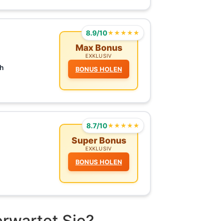
8.9/10
★★★★★
Max Bonus
EXKLUSIV
ch
BONUS HOLEN
8.7/10
★★★★★
Super Bonus
EXKLUSIV
BONUS HOLEN
rwartet Sie?