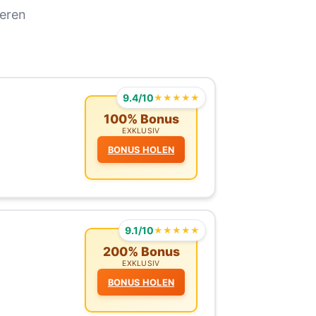
eren
9.4/10
★★★★★
100% Bonus
EXKLUSIV
BONUS HOLEN
9.1/10
★★★★★
200% Bonus
EXKLUSIV
g
BONUS HOLEN