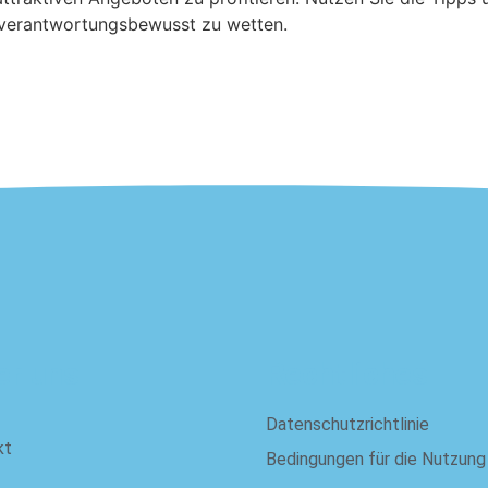
 verantwortungsbewusst zu wetten.
er uns
Rechtliches
Datenschutzrichtlinie
kt
Bedingungen für die Nutzung