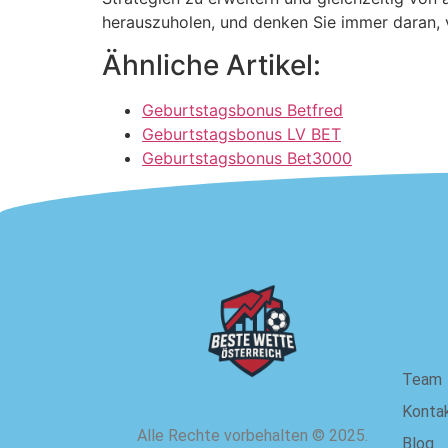
herauszuholen, und denken Sie immer daran,
Ähnliche Artikel:
Geburtstagsbonus Betfred
Geburtstagsbonus LV BET
Geburtstagsbonus Bet3000
üb
Team
Konta
Alle Rechte vorbehalten
©
2025.
Blog