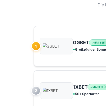
Die
GGBET
NR.1 SEIT
1
Großzügiger Bonu
1XBET
MARKTFÜ
2
50+ Sportarten