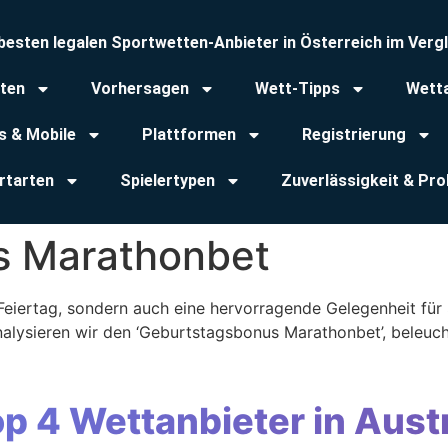
besten legalen Sportwetten-Anbieter in Österreich im Verg
ten
Vorhersagen
Wett-Tipps
Wett
s & Mobile
Plattformen
Registrierung
rtarten
Spielertypen
Zuverlässigkeit & Pr
s Marathonbet
r Feiertag, sondern auch eine hervorragende Gelegenheit für
analysieren wir den ‘Geburtstagsbonus Marathonbet’, beleu
p 4 Wettanbieter in Aust