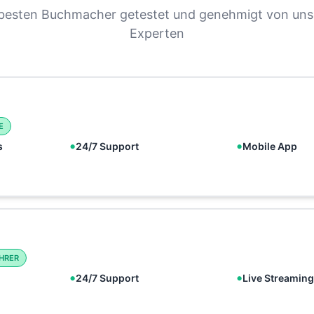
 besten Buchmacher getestet und genehmigt von uns
Experten
E
s
24/7 Support
Mobile App
HRER
24/7 Support
Live Streamin