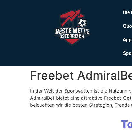
Die 
Quo
App
Spo
Freebet AdmiralB
In der Welt der Sportwetten ist die Nutzung 
AdmiralBet bietet eine attraktive Freebet-Opt
beleuchten wir die besten Strategien, Trends
To