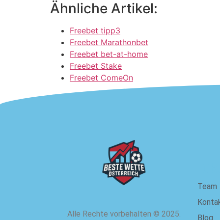
Ähnliche Artikel:
Freebet tipp3
Freebet Marathonbet
Freebet bet-at-home
Freebet Stake
Freebet ComeOn
üb
Team
Konta
Alle Rechte vorbehalten
©
2025.
Blog