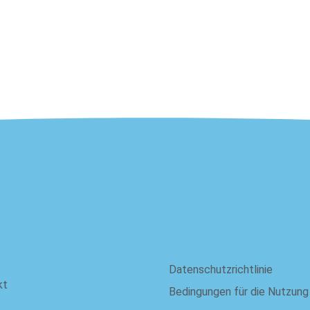
er uns
Rechtliches
Datenschutzrichtlinie
kt
Bedingungen für die Nutzung