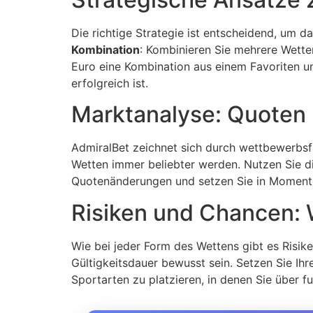
Die richtige Strategie ist entscheidend, um 
Kombination
: Kombinieren Sie mehrere Wette
Euro eine Kombination aus einem Favoriten u
erfolgreich ist.
Marktanalyse: Quoten 
AdmiralBet zeichnet sich durch wettbewerbsfä
Wetten immer beliebter werden. Nutzen Sie di
Quotenänderungen und setzen Sie in Moment
Risiken und Chancen: 
Wie bei jeder Form des Wettens gibt es Risik
Gültigkeitsdauer bewusst sein. Setzen Sie Ihre
Sportarten zu platzieren, in denen Sie über 