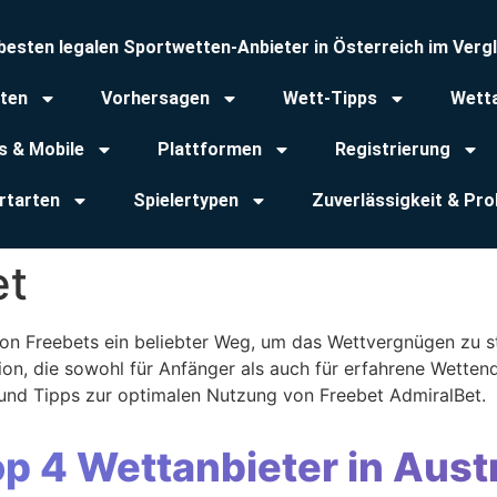
besten legalen Sportwetten-Anbieter in Österreich im Verg
ten
Vorhersagen
Wett-Tipps
Wett
s & Mobile
Plattformen
Registrierung
rtarten
Spielertypen
Zuverlässigkeit & Pr
et
von Freebets ein beliebter Weg, um das Wettvergnügen zu s
ion, die sowohl für Anfänger als auch für erfahrene Wettende
 und Tipps zur optimalen Nutzung von Freebet AdmiralBet.
p 4 Wettanbieter in Aust