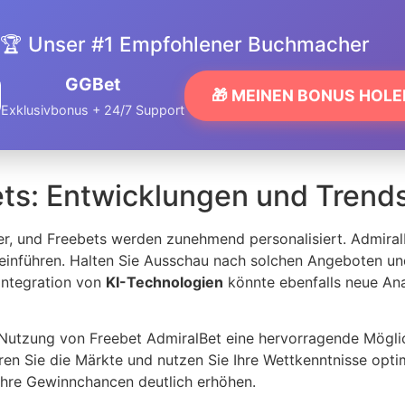
🏆 Unser #1 Empfohlener Buchmacher
GGBet
🎁 MEINEN BONUS HOLE
Exklusivbonus + 24/7 Support
ets: Entwicklungen und Trend
ter, und Freebets werden zunehmend personalisiert. Admira
inführen. Halten Sie Ausschau nach solchen Angeboten und 
Integration von
KI-Technologien
könnte ebenfalls neue An
Nutzung von Freebet AdmiralBet eine hervorragende Möglich
ren Sie die Märkte und nutzen Sie Ihre Wettkenntnisse opti
Ihre Gewinnchancen deutlich erhöhen.