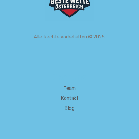
Alle Rechte vorbehalten
©
2025.
über uns
Team
Kontakt
Blog