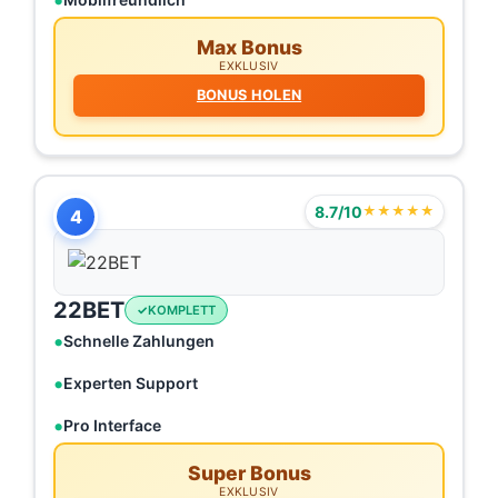
Max Bonus
EXKLUSIV
BONUS HOLEN
8.7/10
★★★★★
4
22BET
KOMPLETT
Schnelle Zahlungen
Experten Support
Pro Interface
Super Bonus
EXKLUSIV