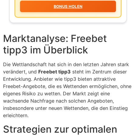
BONUS HOLEN
Marktanalyse: Freebet
tipp3 im Überblick
Die Wettlandschaft hat sich in den letzten Jahren stark
verändert, und
Freebet tipp3
steht im Zentrum dieser
Entwicklung. Anbieter wie tipp3 bieten attraktive
Freebet-Angebote, die es Wettenden ermöglichen, ohne
eigenes Risiko zu wetten. Der Markt zeigt eine
wachsende Nachfrage nach solchen Angeboten,
insbesondere unter neuen Wettenden, die den Einstieg
erleichtern.
Strategien zur optimalen