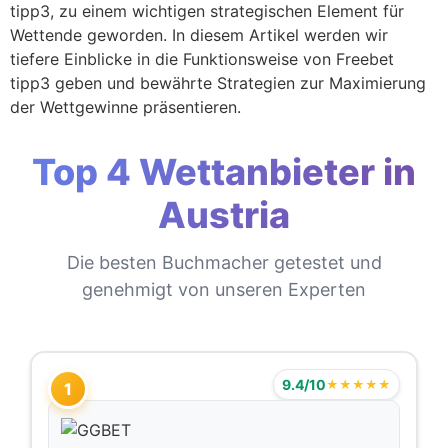
tipp3, zu einem wichtigen strategischen Element für
Wettende geworden. In diesem Artikel werden wir
tiefere Einblicke in die Funktionsweise von Freebet
tipp3 geben und bewährte Strategien zur Maximierung
der Wettgewinne präsentieren.
Top 4 Wettanbieter in
Austria
Die besten Buchmacher getestet und
genehmigt von unseren Experten
9.4/10
★★★★★
1