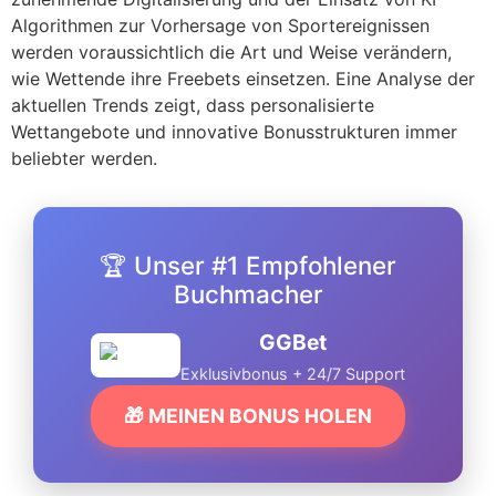
Algorithmen zur Vorhersage von Sportereignissen
werden voraussichtlich die Art und Weise verändern,
wie Wettende ihre Freebets einsetzen. Eine Analyse der
aktuellen Trends zeigt, dass personalisierte
Wettangebote und innovative Bonusstrukturen immer
beliebter werden.
🏆 Unser #1 Empfohlener
Buchmacher
GGBet
Exklusivbonus + 24/7 Support
🎁 MEINEN BONUS HOLEN