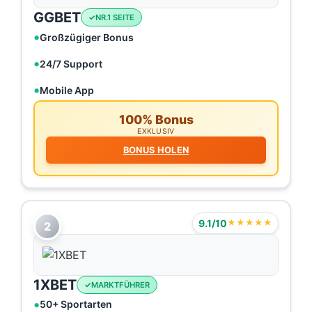
GGBET
NR.1 SEITE
Großzügiger Bonus
24/7 Support
Mobile App
100% Bonus
EXKLUSIV
BONUS HOLEN
9.1/10
★★★★★
2
1XBET
MARKTFÜHRER
50+ Sportarten