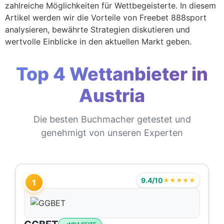
zahlreiche Möglichkeiten für Wettbegeisterte. In diesem
Artikel werden wir die Vorteile von Freebet 888sport
analysieren, bewährte Strategien diskutieren und
wertvolle Einblicke in den aktuellen Markt geben.
Top 4 Wettanbieter in
Austria
Die besten Buchmacher getestet und
genehmigt von unseren Experten
9.4/10
★★★★★
1