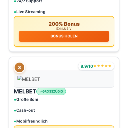
24/7 Support
Live Streaming
200% Bonus
EXKLUSIV
BONUS HOLEN
8.9/10
★★★★★
3
MELBET
GROSSZÜGIG
Große Boni
Cash-out
Mobilfreundlich