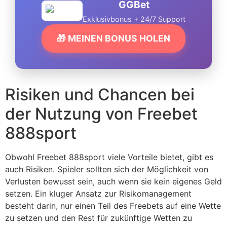
GGBet
Exklusivbonus + 24/7 Support
🎁 MEINEN BONUS HOLEN
Risiken und Chancen bei
der Nutzung von Freebet
888sport
Obwohl Freebet 888sport viele Vorteile bietet, gibt es
auch Risiken. Spieler sollten sich der Möglichkeit von
Verlusten bewusst sein, auch wenn sie kein eigenes Geld
setzen. Ein kluger Ansatz zur Risikomanagement
besteht darin, nur einen Teil des Freebets auf eine Wette
zu setzen und den Rest für zukünftige Wetten zu