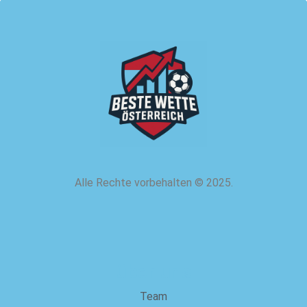
Alle Rechte vorbehalten
©
2025.
über uns
Team