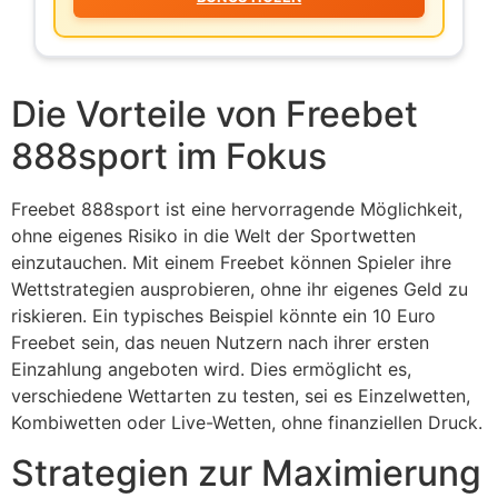
Die Vorteile von Freebet
888sport im Fokus
Freebet 888sport ist eine hervorragende Möglichkeit,
ohne eigenes Risiko in die Welt der Sportwetten
einzutauchen. Mit einem Freebet können Spieler ihre
Wettstrategien ausprobieren, ohne ihr eigenes Geld zu
riskieren. Ein typisches Beispiel könnte ein 10 Euro
Freebet sein, das neuen Nutzern nach ihrer ersten
Einzahlung angeboten wird. Dies ermöglicht es,
verschiedene Wettarten zu testen, sei es Einzelwetten,
Kombiwetten oder Live-Wetten, ohne finanziellen Druck.
Strategien zur Maximierung