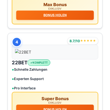
Max Bonus
EXKLUSIV
BONUS HOLEN
8.7/10
★★★★★
4
22BET
KOMPLETT
Schnelle Zahlungen
Experten Support
Pro Interface
Super Bonus
EXKLUSIV
BONUS HOLEN