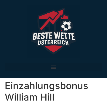
Die besten legalen Sportwetten-Anbieter in Österreich im Vergleich
Einzahlungsbonus
William Hill