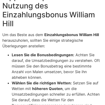
Nutzung des
Einzahlungsbonus William
Hill
Um das Beste aus dem
Einzahlungsbonus William Hill
herauszuholen, sollten Sie einige strategische
Überlegungen anstellen:
Lesen Sie die Bonusbedingungen:
Achten Sie
darauf, die Umsatzbedingungen zu verstehen. Oft
müssen Sie den Bonusbetrag eine bestimmte
Anzahl von Malen umsetzen, bevor Sie ihn
abheben können.
Wählen Sie die richtigen Wetten:
Setzen Sie auf
Wetten mit
höheren Quoten
, um die
Umsatzbedingungen schneller zu erfüllen. Achten
Sie darauf, dass die Wetten für den