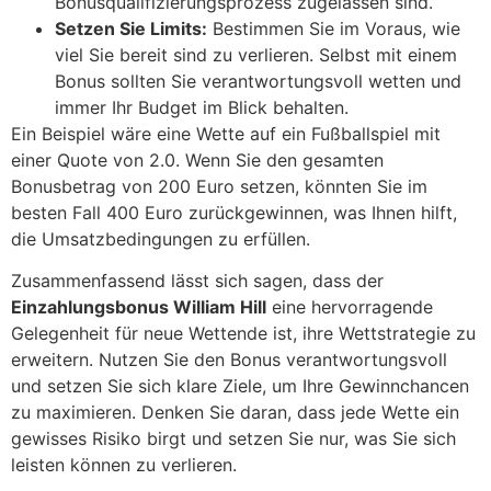
Bonusqualifizierungsprozess zugelassen sind.
Setzen Sie Limits:
Bestimmen Sie im Voraus, wie
viel Sie bereit sind zu verlieren. Selbst mit einem
Bonus sollten Sie verantwortungsvoll wetten und
immer Ihr Budget im Blick behalten.
Ein Beispiel wäre eine Wette auf ein Fußballspiel mit
einer Quote von 2.0. Wenn Sie den gesamten
Bonusbetrag von 200 Euro setzen, könnten Sie im
besten Fall 400 Euro zurückgewinnen, was Ihnen hilft,
die Umsatzbedingungen zu erfüllen.
Zusammenfassend lässt sich sagen, dass der
Einzahlungsbonus William Hill
eine hervorragende
Gelegenheit für neue Wettende ist, ihre Wettstrategie zu
erweitern. Nutzen Sie den Bonus verantwortungsvoll
und setzen Sie sich klare Ziele, um Ihre Gewinnchancen
zu maximieren. Denken Sie daran, dass jede Wette ein
gewisses Risiko birgt und setzen Sie nur, was Sie sich
leisten können zu verlieren.