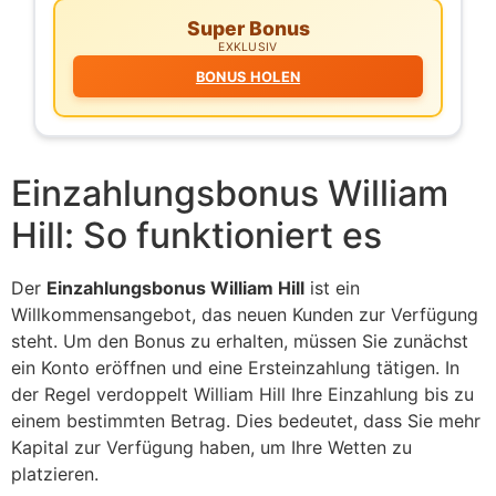
Super Bonus
EXKLUSIV
BONUS HOLEN
Einzahlungsbonus William
Hill: So funktioniert es
Der
Einzahlungsbonus William Hill
ist ein
Willkommensangebot, das neuen Kunden zur Verfügung
steht. Um den Bonus zu erhalten, müssen Sie zunächst
ein Konto eröffnen und eine Ersteinzahlung tätigen. In
der Regel verdoppelt William Hill Ihre Einzahlung bis zu
einem bestimmten Betrag. Dies bedeutet, dass Sie mehr
Kapital zur Verfügung haben, um Ihre Wetten zu
platzieren.