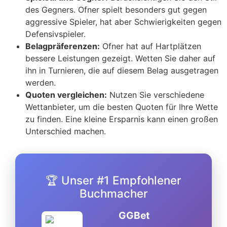
des Gegners. Ofner spielt besonders gut gegen
aggressive Spieler, hat aber Schwierigkeiten gegen
Defensivspieler.
Belagpräferenzen:
Ofner hat auf Hartplätzen
bessere Leistungen gezeigt. Wetten Sie daher auf
ihn in Turnieren, die auf diesem Belag ausgetragen
werden.
Quoten vergleichen:
Nutzen Sie verschiedene
Wettanbieter, um die besten Quoten für Ihre Wette
zu finden. Eine kleine Ersparnis kann einen großen
Unterschied machen.
🏆 Unser #1 Empfohlener
Buchmacher
GGBet