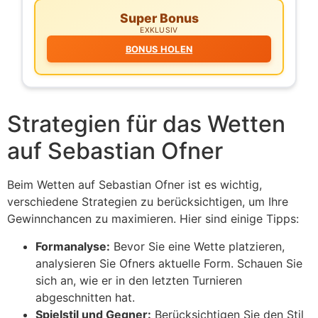
Super Bonus
EXKLUSIV
BONUS HOLEN
Strategien für das Wetten
auf Sebastian Ofner
Beim Wetten auf Sebastian Ofner ist es wichtig,
verschiedene Strategien zu berücksichtigen, um Ihre
Gewinnchancen zu maximieren. Hier sind einige Tipps:
Formanalyse:
Bevor Sie eine Wette platzieren,
analysieren Sie Ofners aktuelle Form. Schauen Sie
sich an, wie er in den letzten Turnieren
abgeschnitten hat.
Spielstil und Gegner:
Berücksichtigen Sie den Stil