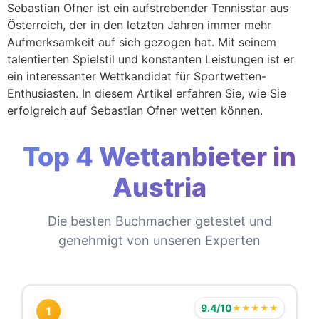
Sebastian Ofner ist ein aufstrebender Tennisstar aus
Österreich, der in den letzten Jahren immer mehr
Aufmerksamkeit auf sich gezogen hat. Mit seinem
talentierten Spielstil und konstanten Leistungen ist er
ein interessanter Wettkandidat für Sportwetten-
Enthusiasten. In diesem Artikel erfahren Sie, wie Sie
erfolgreich auf Sebastian Ofner wetten können.
Top 4 Wettanbieter in
Austria
Die besten Buchmacher getestet und
genehmigt von unseren Experten
9.4/10
★★★★★
1