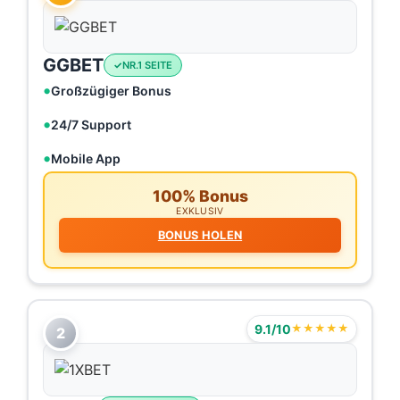
GGBET
NR.1 SEITE
Großzügiger Bonus
24/7 Support
Mobile App
100% Bonus
EXKLUSIV
BONUS HOLEN
9.1/10
★★★★★
2