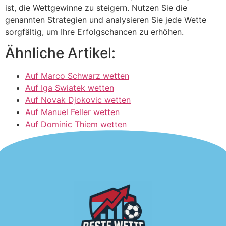
ist, die Wettgewinne zu steigern. Nutzen Sie die
genannten Strategien und analysieren Sie jede Wette
sorgfältig, um Ihre Erfolgschancen zu erhöhen.
Ähnliche Artikel:
Auf Marco Schwarz wetten
Auf Iga Swiatek wetten
Auf Novak Djokovic wetten
Auf Manuel Feller wetten
Auf Dominic Thiem wetten