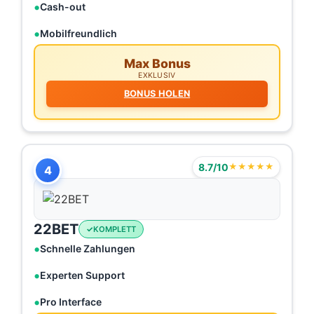
Cash-out
Mobilfreundlich
Max Bonus
EXKLUSIV
BONUS HOLEN
8.7/10
★★★★★
4
22BET
KOMPLETT
Schnelle Zahlungen
Experten Support
Pro Interface