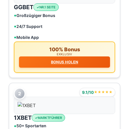
GGBET
NR.1 SEITE
Großzügiger Bonus
24/7 Support
Mobile App
100% Bonus
EXKLUSIV
BONUS HOLEN
9.1/10
★★★★★
2
1XBET
MARKTFÜHRER
50+ Sportarten