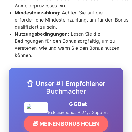
Anmeldeprozesses ein.
Mindesteinzahlung:
Achten Sie auf die
erforderliche Mindesteinzahlung, um für den Bonus
qualifiziert zu sein.
Nutzungsbedingungen:
Lesen Sie die
Bedingungen für den Bonus sorgfältig, um zu
verstehen, wie und wann Sie den Bonus nutzen
können.
🏆 Unser #1 Empfohlener
Buchmacher
GGBet
Exklusivbonus + 24/7 Support
🎁 MEINEN BONUS HOLEN