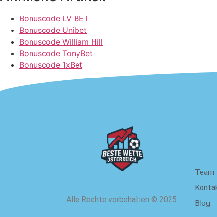
Bonuscode LV BET
Bonuscode Unibet
Bonuscode William Hill
Bonuscode TonyBet
Bonuscode 1xBet
üb
Team
Konta
Alle Rechte vorbehalten
©
2025.
Blog