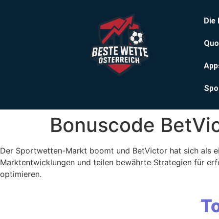
Die 
Quo
App
Spo
Bonuscode BetVic
Der Sportwetten-Markt boomt und BetVictor hat sich als ei
Marktentwicklungen und teilen bewährte Strategien für erfo
optimieren.
To