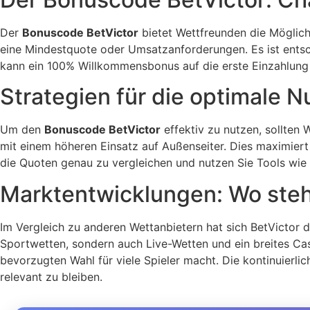
Der
Bonuscode BetVictor
bietet Wettfreunden die Möglich
eine Mindestquote oder Umsatzanforderungen. Es ist entsc
kann ein 100% Willkommensbonus auf die erste Einzahlung 
Strategien für die optimale 
Um den
Bonuscode BetVictor
effektiv zu nutzen, sollten 
mit einem höheren Einsatz auf Außenseiter. Dies maximiert 
die Quoten genau zu vergleichen und nutzen Sie Tools wie
Marktentwicklungen: Wo steht
Im Vergleich zu anderen Wettanbietern hat sich BetVictor du
Sportwetten, sondern auch Live-Wetten und ein breites Cas
bevorzugten Wahl für viele Spieler macht. Die kontinuierl
relevant zu bleiben.