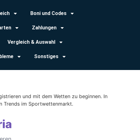
leich
Boni und Codes
arten
Zahlungen
Vergleich & Auswahl
obleme
Sonstiges
egistrieren und mit dem Wetten zu beginnen. In
len Trends im Sportwettenmarkt.
ria
eren