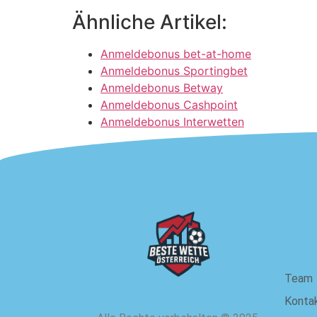
Ähnliche Artikel:
Anmeldebonus bet-at-home
Anmeldebonus Sportingbet
Anmeldebonus Betway
Anmeldebonus Cashpoint
Anmeldebonus Interwetten
üb
Team
Konta