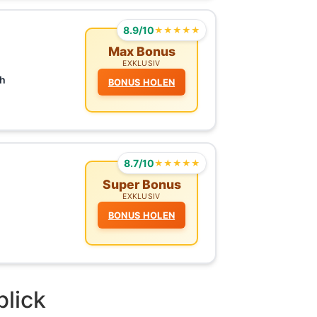
8.9/10
★★★★★
Max Bonus
EXKLUSIV
ch
BONUS HOLEN
8.7/10
★★★★★
Super Bonus
EXKLUSIV
BONUS HOLEN
blick