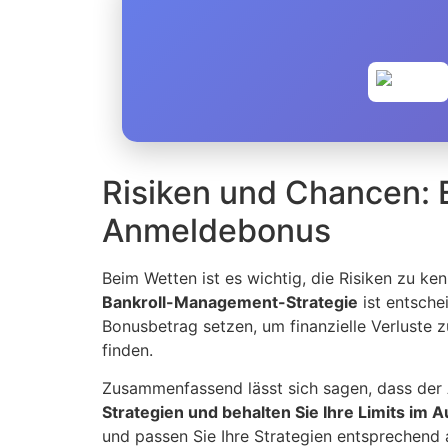
Risiken und Chancen:
Anmeldebonus
Beim Wetten ist es wichtig, die Risiken zu k
Bankroll-Management-Strategie
ist entschei
Bonusbetrag setzen, um finanzielle Verluste 
finden.
Zusammenfassend lässt sich sagen, dass der A
Strategien und behalten Sie Ihre Limits im 
und passen Sie Ihre Strategien entsprechend 