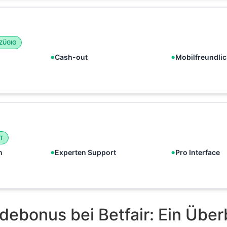
ÜGIG
Cash-out
Mobilfreundli
T
n
Experten Support
Pro Interface
debonus bei Betfair: Ein Über