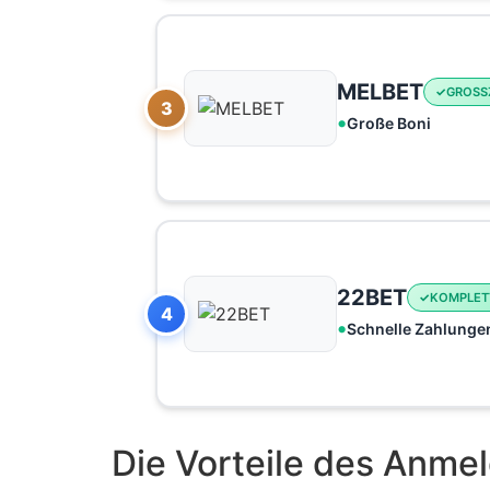
MELBET
GROSSZ
3
Große Boni
22BET
KOMPLET
4
Schnelle Zahlunge
Die Vorteile des Anmel