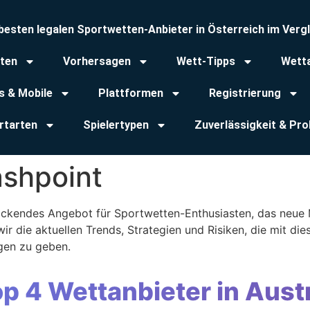
besten legalen Sportwetten-Anbieter in Österreich im Verg
ten
Vorhersagen
Wett-Tipps
Wett
s & Mobile
Plattformen
Registrierung
rtarten
Spielertypen
Zuverlässigkeit & Pr
shpoint
ockendes Angebot für Sportwetten-Enthusiasten, das neue 
wir die aktuellen Trends, Strategien und Risiken, die mit d
gen zu geben.
p 4 Wettanbieter in Aust