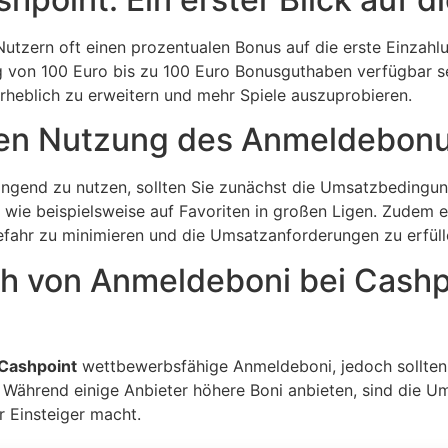
Nutzern oft einen prozentualen Bonus auf die erste Einzah
ng von 100 Euro bis zu 100 Euro Bonusguthaben verfügbar se
rheblich zu erweitern und mehr Spiele auszuprobieren.
alen Nutzung des Anmeldebon
ngend zu nutzen, sollten Sie zunächst die Umsatzbedingun
n, wie beispielsweise auf Favoriten in großen Ligen. Zudem 
gefahr zu minimieren und die Umsatzanforderungen zu erfüll
ch von Anmeldeboni bei Cash
Cashpoint
wettbewerbsfähige Anmeldeboni, jedoch sollten 
. Während einige Anbieter höhere Boni anbieten, sind die 
ür Einsteiger macht.