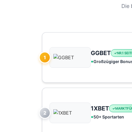
Die
GGBET
NR.1 SEIT
1
Großzügiger Bonu
1XBET
MARKTFÜ
2
50+ Sportarten