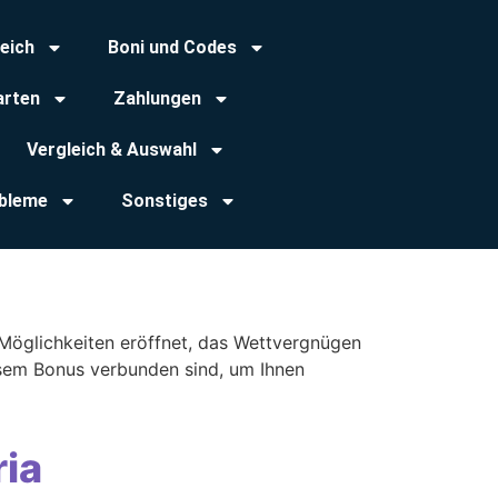
leich
Boni und Codes
arten
Zahlungen
Vergleich & Auswahl
obleme
Sonstiges
Möglichkeiten eröffnet, das Wettvergnügen
iesem Bonus verbunden sind, um Ihnen
ria