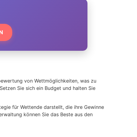
N
erbewertung von Wettmöglichkeiten, was zu
 Setzen Sie sich ein Budget und halten Sie
egie für Wettende darstellt, die ihre Gewinne
erwaltung können Sie das Beste aus den