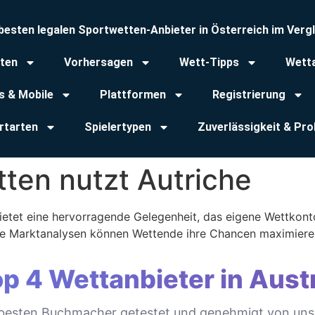
besten legalen Sportwetten-Anbieter in Österreich im Verg
ten
Vorhersagen
Wett-Tipps
Wett
s & Mobile
Plattformen
Registrierung
rtarten
Spielertypen
Zuverlässigkeit & Pr
ten nutzt Autriche
ietet eine hervorragende Gelegenheit, das eigene Wettkont
rte Marktanalysen können Wettende ihre Chancen maximieren 
p 4 Wettanbieter in Aust
 besten Buchmacher getestet und genehmigt von uns