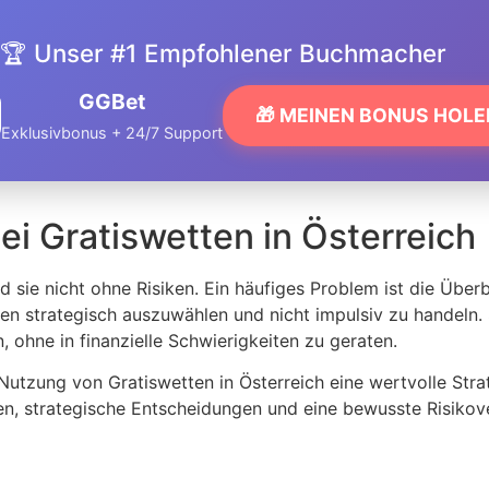
🏆 Unser #1 Empfohlener Buchmacher
GGBet
🎁 MEINEN BONUS HOLE
Exklusivbonus + 24/7 Support
i Gratiswetten in Österreich
ind sie nicht ohne Risiken. Ein häufiges Problem ist die Üb
tten strategisch auszuwählen und nicht impulsiv zu handeln.
 ohne in finanzielle Schwierigkeiten zu geraten.
utzung von Gratiswetten in Österreich eine wertvolle Strat
n, strategische Entscheidungen und eine bewusste Risikov