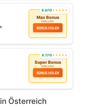
8.9/10
★★★★★
Max Bonus
EXKLUSIV
ch
BONUS HOLEN
8.7/10
★★★★★
Super Bonus
EXKLUSIV
BONUS HOLEN
in Österreich