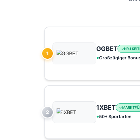
GGBET
NR.1 SEIT
1
Großzügiger Bonu
1XBET
MARKTFÜ
2
50+ Sportarten