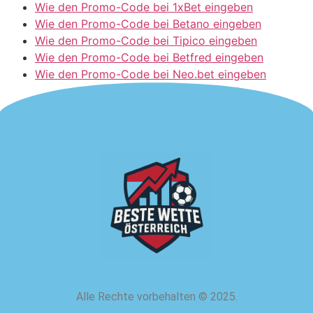
Wie den Promo-Code bei 1xBet eingeben
Wie den Promo-Code bei Betano eingeben
Wie den Promo-Code bei Tipico eingeben
Wie den Promo-Code bei Betfred eingeben
Wie den Promo-Code bei Neo.bet eingeben
Alle Rechte vorbehalten
©
2025.