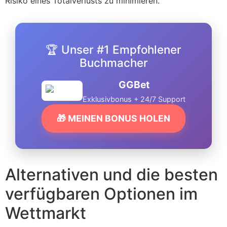
Risiko eines Totalverlusts zu minimieren.
🏆 Unser #1 Empfohlener
Buchmacher
GGBet
Exklusivbonus + 24/7 Support
🎁 MEINEN BONUS HOLEN
Alternativen und die besten
verfügbaren Optionen im
Wettmarkt