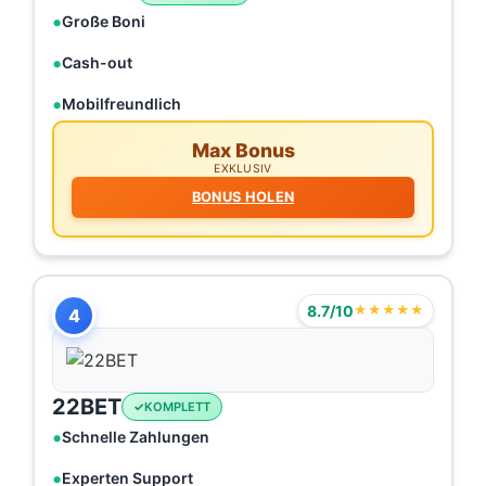
Große Boni
Cash-out
Mobilfreundlich
Max Bonus
EXKLUSIV
BONUS HOLEN
8.7/10
★★★★★
4
22BET
KOMPLETT
Schnelle Zahlungen
Experten Support