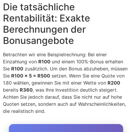
Die tatsächliche
Rentabilität: Exakte
Berechnungen der
Bonusangebote
Betrachten wir eine Beispielrechnung: Bei einer
Einzahlung von
R100
und einem 100%-Bonus erhalten
Sie
R100
zusätzlich. Um den Bonus abzuheben, müssen
Sie
R100 x 5 = R500
setzen. Wenn Sie eine Quote von
1.80 wählen, gewinnen Sie mit einer Wette von
R200
bereits
R360
, was Ihre Investition deutlich steigert.
Achten Sie jedoch darauf, dass Sie nicht nur auf hohe
Quoten setzen, sondern auch auf Wahrscheinlichkeiten,
die realistisch sind.