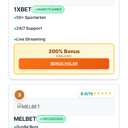
1XBET
MARKTFÜHRER
50+ Sportarten
24/7 Support
Live Streaming
200% Bonus
EXKLUSIV
BONUS HOLEN
8.9/10
★★★★★
3
MELBET
GROSSZÜGIG
Große Boni