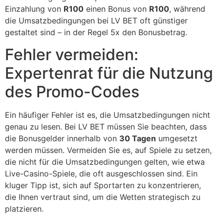
Einzahlung von
R100
einen Bonus von
R100
, während
die Umsatzbedingungen bei LV BET oft günstiger
gestaltet sind – in der Regel 5x den Bonusbetrag.
Fehler vermeiden:
Expertenrat für die Nutzung
des Promo-Codes
Ein häufiger Fehler ist es, die Umsatzbedingungen nicht
genau zu lesen. Bei LV BET müssen Sie beachten, dass
die Bonusgelder innerhalb von
30 Tagen
umgesetzt
werden müssen. Vermeiden Sie es, auf Spiele zu setzen,
die nicht für die Umsatzbedingungen gelten, wie etwa
Live-Casino-Spiele, die oft ausgeschlossen sind. Ein
kluger Tipp ist, sich auf Sportarten zu konzentrieren,
die Ihnen vertraut sind, um die Wetten strategisch zu
platzieren.