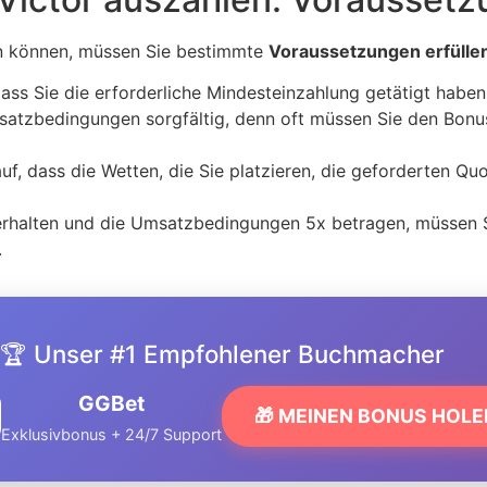
en können, müssen Sie bestimmte
Voraussetzungen erfülle
 dass Sie die erforderliche Mindesteinzahlung getätigt habe
satzbedingungen sorgfältig, denn oft müssen Sie den Bonu
f, dass die Wetten, die Sie platzieren, die geforderten Qu
€ erhalten und die Umsatzbedingungen 5x betragen, müssen
.
🏆 Unser #1 Empfohlener Buchmacher
GGBet
🎁 MEINEN BONUS HOLE
Exklusivbonus + 24/7 Support