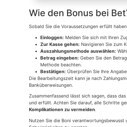
Wie den Bonus bei BetV
Sobald Sie die Voraussetzungen erfüllt haben,
Einloggen:
Melden Sie sich mit Ihren Zu
Zur Kasse gehen:
Navigieren Sie zum K
Auszahlungsmethode auswählen:
Wähl
Betrag eingeben:
Geben Sie den Betrag 
Methode beachten.
Bestätigen:
Überprüfen Sie Ihre Angaben
Die Bearbeitungszeit kann je nach Zahlungsme
Banküberweisungen.
Zusammenfassend lässt sich sagen, dass da
und erfüllt. Achten Sie darauf, alle Schritte
Komplikationen zu vermeiden
.
Nutzen Sie die Boni verantwortungsbewusst und