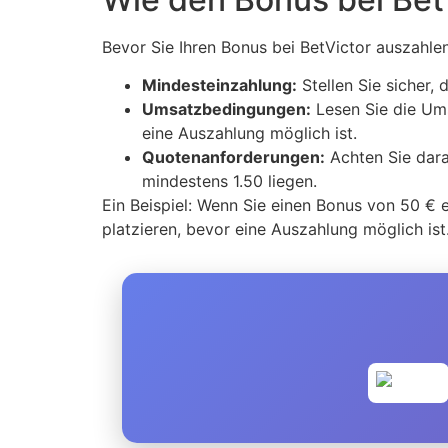
Bevor Sie Ihren Bonus bei BetVictor auszahl
Mindesteinzahlung:
Stellen Sie sicher,
Umsatzbedingungen:
Lesen Sie die Um
eine Auszahlung möglich ist.
Quotenanforderungen:
Achten Sie darau
mindestens 1.50 liegen.
Ein Beispiel: Wenn Sie einen Bonus von 50 
platzieren, bevor eine Auszahlung möglich ist