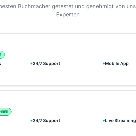
 besten Buchmacher getestet und genehmigt von uns
Experten
E
s
24/7 Support
Mobile App
HRER
24/7 Support
Live Streamin