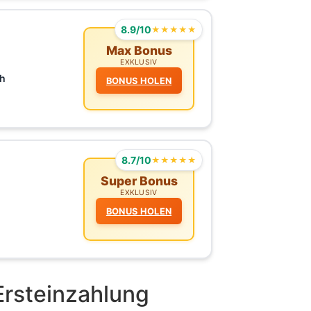
8.9/10
★★★★★
Max Bonus
EXKLUSIV
ch
BONUS HOLEN
8.7/10
★★★★★
Super Bonus
EXKLUSIV
BONUS HOLEN
rsteinzahlung