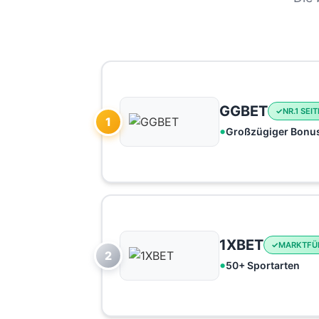
GGBET
NR.1 SEIT
1
Großzügiger Bonu
1XBET
MARKTFÜ
2
50+ Sportarten