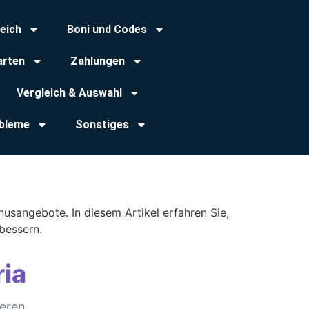
leich
Boni und Codes
arten
Zahlungen
Vergleich & Auswahl
obleme
Sonstiges
usangebote. In diesem Artikel erfahren Sie,
bessern.
ria
eren