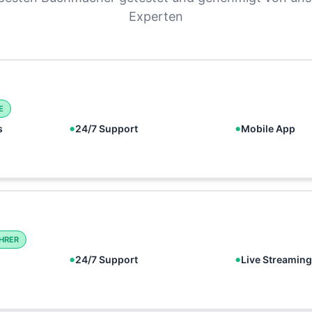
Experten
E
s
24/7 Support
Mobile App
HRER
24/7 Support
Live Streamin