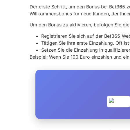
Der erste Schritt, um den Bonus bei Bet365 zu
Willkommensbonus für neue Kunden, der Ihnen z
Um den Bonus zu aktivieren, befolgen Sie dies
Registrieren Sie sich auf der Bet365-Web
Tätigen Sie Ihre erste Einzahlung. Oft 
Setzen Sie die Einzahlung in qualifizier
Beispiel: Wenn Sie 100 Euro einzahlen und ei