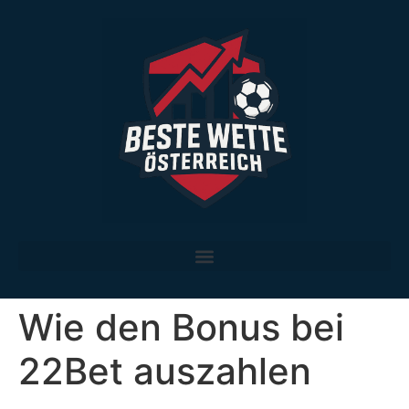
Die besten legalen Sportwetten-Anbieter in Österreich im Vergleich
Wie den Bonus bei
22Bet auszahlen