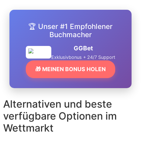
🏆 Unser #1 Empfohlener
Buchmacher
GGBet
Exklusivbonus + 24/7 Support
🎁 MEINEN BONUS HOLEN
Alternativen und beste
verfügbare Optionen im
Wettmarkt