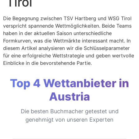
Tirol
Die Begegnung zwischen TSV Hartberg und WSG Tirol
verspricht spannende Wettmöglichkeiten. Beide Teams
haben in der aktuellen Saison unterschiedliche
Formkurven, was die Wettmärkte interessant macht. In
diesem Artikel analysieren wir die Schlüsselparameter
für eine erfolgreiche Wettstrategie und geben wertvolle
Einblicke in die bevorstehende Partie.
Top 4 Wettanbieter in
Austria
Die besten Buchmacher getestet und
genehmigt von unseren Experten