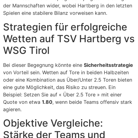
der Mannschaften wider, wobei Hartberg in den letzten
Spielen eine stabilere Bilanz vorweisen kann.
Strategien für erfolgreiche
Wetten auf TSV Hartberg vs
WSG Tirol
Bei dieser Begegnung könnte eine
Sicherheitsstrategie
von Vorteil sein. Wetten auf Tore in beiden Halbzeiten
oder eine Kombination aus Über/Unter 2.5 Toren bieten
eine gute Möglichkeit, das Risiko zu streuen. Ein
Beispiel: Setzen Sie auf « Über 2.5 Tore » mit einer
Quote von etwa
1.80
, wenn beide Teams offensiv stark
agieren.
Objektive Vergleiche:
Stärke der Teams und