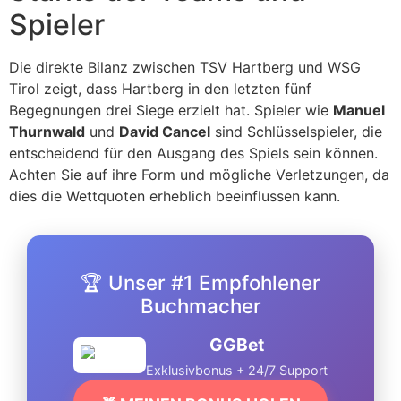
Spieler
Die direkte Bilanz zwischen TSV Hartberg und WSG
Tirol zeigt, dass Hartberg in den letzten fünf
Begegnungen drei Siege erzielt hat. Spieler wie
Manuel
Thurnwald
und
David Cancel
sind Schlüsselspieler, die
entscheidend für den Ausgang des Spiels sein können.
Achten Sie auf ihre Form und mögliche Verletzungen, da
dies die Wettquoten erheblich beeinflussen kann.
🏆 Unser #1 Empfohlener
Buchmacher
GGBet
Exklusivbonus + 24/7 Support