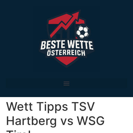
Die besten legalen Sportwetten-Anbieter in Österreich im Vergleich
Wett Tipps TSV
Hartberg vs WSG