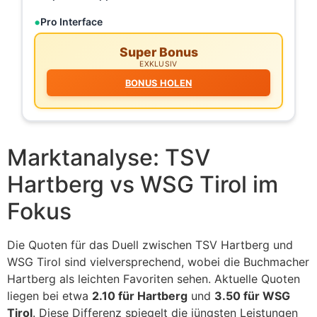
Pro Interface
Super Bonus
EXKLUSIV
BONUS HOLEN
Marktanalyse: TSV
Hartberg vs WSG Tirol im
Fokus
Die Quoten für das Duell zwischen TSV Hartberg und
WSG Tirol sind vielversprechend, wobei die Buchmacher
Hartberg als leichten Favoriten sehen. Aktuelle Quoten
liegen bei etwa
2.10 für Hartberg
und
3.50 für WSG
Tirol
. Diese Differenz spiegelt die jüngsten Leistungen