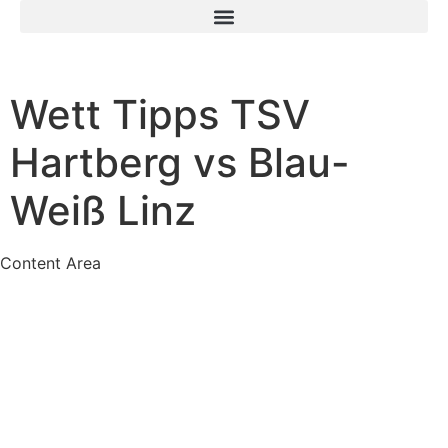
Die besten legalen Sportwetten-Anbieter in Österreich im Vergleich
Wett Tipps TSV
Hartberg vs Blau-
Weiß Linz
Content Area