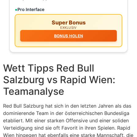
Pro Interface
Super Bonus
EXKLUSIV
BONUS HOLEN
Wett Tipps Red Bull
Salzburg vs Rapid Wien:
Teamanalyse
Red Bull Salzburg hat sich in den letzten Jahren als das
dominierende Team in der österreichischen Bundesliga
etabliert. Mit einer starken Offensive und einer soliden
Verteidigung sind sie oft Favorit in ihren Spielen. Rapid
Wien hingegen hat ebenfalls eine starke Mannschaft, die