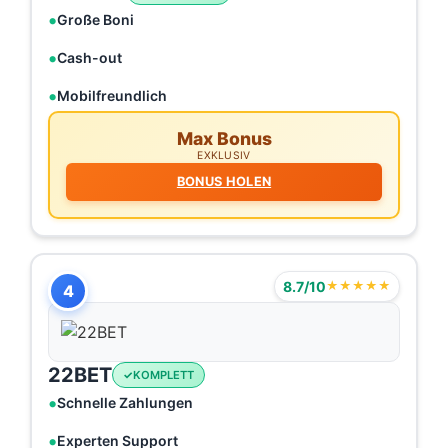
Große Boni
Cash-out
Mobilfreundlich
Max Bonus
EXKLUSIV
BONUS HOLEN
8.7/10
★★★★★
4
22BET
KOMPLETT
Schnelle Zahlungen
Experten Support