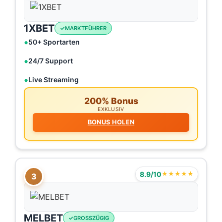
1XBET
MARKTFÜHRER
50+ Sportarten
24/7 Support
Live Streaming
200% Bonus
EXKLUSIV
BONUS HOLEN
8.9/10
★★★★★
3
MELBET
GROSSZÜGIG