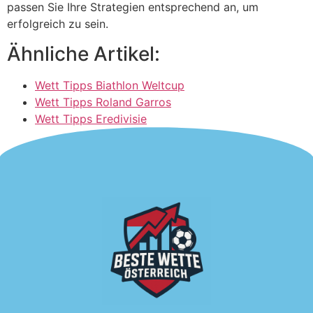
passen Sie Ihre Strategien entsprechend an, um
erfolgreich zu sein.
Ähnliche Artikel:
Wett Tipps Biathlon Weltcup
Wett Tipps Roland Garros
Wett Tipps Eredivisie