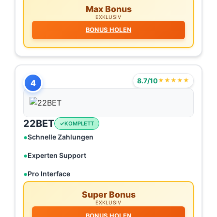
Max Bonus
EXKLUSIV
BONUS HOLEN
8.7/10
★★★★★
4
22BET
KOMPLETT
Schnelle Zahlungen
Experten Support
Pro Interface
Super Bonus
EXKLUSIV
BONUS HOLEN