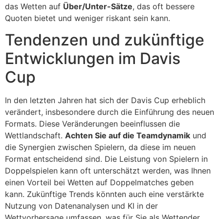
das Wetten auf
Über/Unter-Sätze
, das oft bessere
Quoten bietet und weniger riskant sein kann.
Tendenzen und zukünftige
Entwicklungen im Davis
Cup
In den letzten Jahren hat sich der Davis Cup erheblich
verändert, insbesondere durch die Einführung des neuen
Formats. Diese Veränderungen beeinflussen die
Wettlandschaft.
Achten Sie auf die Teamdynamik
und
die Synergien zwischen Spielern, da diese im neuen
Format entscheidend sind. Die Leistung von Spielern in
Doppelspielen kann oft unterschätzt werden, was Ihnen
einen Vorteil bei Wetten auf Doppelmatches geben
kann. Zukünftige Trends könnten auch eine verstärkte
Nutzung von Datenanalysen und KI in der
Wettvorhersage umfassen, was für Sie als Wettender