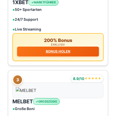
1XBET
MARKTFÜHRER
50+ Sportarten
24/7 Support
Live Streaming
200% Bonus
EXKLUSIV
BONUS HOLEN
8.9/10
★★★★★
3
MELBET
GROSSZÜGIG
Große Boni