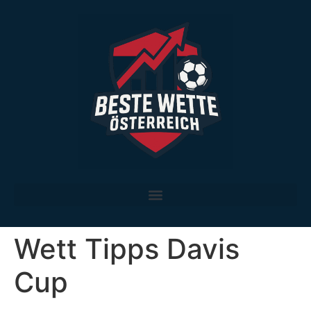
Die besten legalen Sportwetten-Anbieter in Österreich im Vergleich
Wett Tipps Davis
Cup