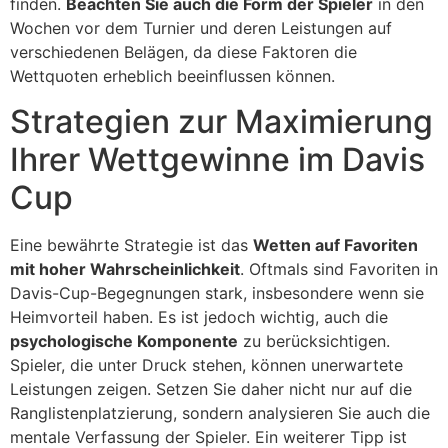
finden.
Beachten Sie auch die Form der Spieler
in den
Wochen vor dem Turnier und deren Leistungen auf
verschiedenen Belägen, da diese Faktoren die
Wettquoten erheblich beeinflussen können.
Strategien zur Maximierung
Ihrer Wettgewinne im Davis
Cup
Eine bewährte Strategie ist das
Wetten auf Favoriten
mit hoher Wahrscheinlichkeit
. Oftmals sind Favoriten in
Davis-Cup-Begegnungen stark, insbesondere wenn sie
Heimvorteil haben. Es ist jedoch wichtig, auch die
psychologische Komponente
zu berücksichtigen.
Spieler, die unter Druck stehen, können unerwartete
Leistungen zeigen. Setzen Sie daher nicht nur auf die
Ranglistenplatzierung, sondern analysieren Sie auch die
mentale Verfassung der Spieler. Ein weiterer Tipp ist