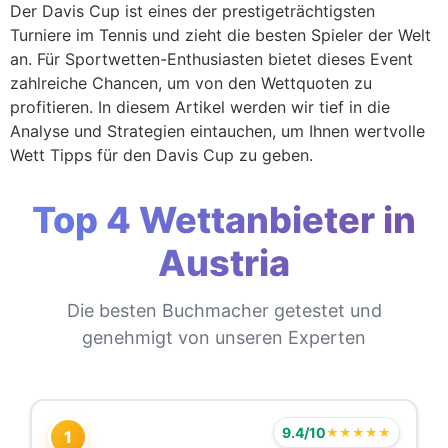
Der Davis Cup ist eines der prestigeträchtigsten
Turniere im Tennis und zieht die besten Spieler der Welt
an. Für Sportwetten-Enthusiasten bietet dieses Event
zahlreiche Chancen, um von den Wettquoten zu
profitieren. In diesem Artikel werden wir tief in die
Analyse und Strategien eintauchen, um Ihnen wertvolle
Wett Tipps für den Davis Cup zu geben.
Top 4 Wettanbieter in
Austria
Die besten Buchmacher getestet und
genehmigt von unseren Experten
9.4/10
★★★★★
1