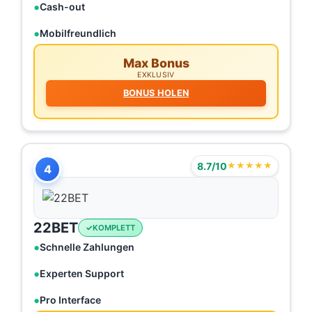
Cash-out
Mobilfreundlich
Max Bonus
EXKLUSIV
BONUS HOLEN
8.7/10
★★★★★
4
22BET
KOMPLETT
Schnelle Zahlungen
Experten Support
Pro Interface