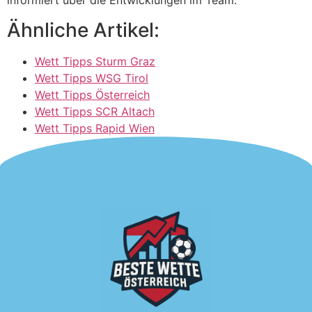
informiert über die Entwicklungen im Team.
Ähnliche Artikel:
Wett Tipps Sturm Graz
Wett Tipps WSG Tirol
Wett Tipps Österreich
Wett Tipps SCR Altach
Wett Tipps Rapid Wien