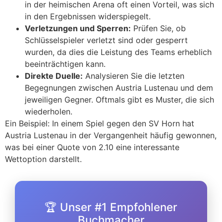
in der heimischen Arena oft einen Vorteil, was sich
in den Ergebnissen widerspiegelt.
Verletzungen und Sperren:
Prüfen Sie, ob
Schlüsselspieler verletzt sind oder gesperrt
wurden, da dies die Leistung des Teams erheblich
beeinträchtigen kann.
Direkte Duelle:
Analysieren Sie die letzten
Begegnungen zwischen Austria Lustenau und dem
jeweiligen Gegner. Oftmals gibt es Muster, die sich
wiederholen.
Ein Beispiel: In einem Spiel gegen den SV Horn hat
Austria Lustenau in der Vergangenheit häufig gewonnen,
was bei einer Quote von 2.10 eine interessante
Wettoption darstellt.
🏆 Unser #1 Empfohlener
Buchmacher