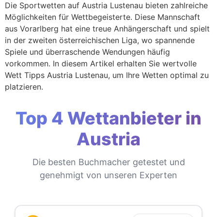
Die Sportwetten auf Austria Lustenau bieten zahlreiche
Möglichkeiten für Wettbegeisterte. Diese Mannschaft
aus Vorarlberg hat eine treue Anhängerschaft und spielt
in der zweiten österreichischen Liga, wo spannende
Spiele und überraschende Wendungen häufig
vorkommen. In diesem Artikel erhalten Sie wertvolle
Wett Tipps Austria Lustenau, um Ihre Wetten optimal zu
platzieren.
Top 4 Wettanbieter in
Austria
Die besten Buchmacher getestet und
genehmigt von unseren Experten