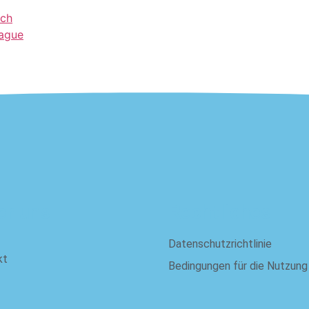
ich
ague
er uns
Rechtliches
Datenschutzrichtlinie
kt
Bedingungen für die Nutzung