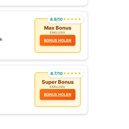
8.9/10
★★★★★
Max Bonus
EXKLUSIV
ch
BONUS HOLEN
8.7/10
★★★★★
Super Bonus
EXKLUSIV
BONUS HOLEN