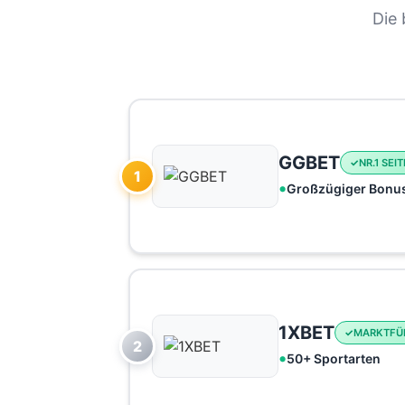
Die
GGBET
NR.1 SEIT
1
Großzügiger Bonu
1XBET
MARKTFÜ
2
50+ Sportarten