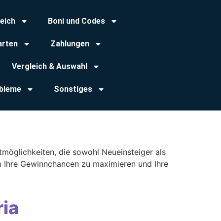
leich
Boni und Codes
arten
Zahlungen
Vergleich & Auswahl
obleme
Sonstiges
ttmöglichkeiten, die sowohl Neueinsteiger als
m Ihre Gewinnchancen zu maximieren und Ihre
ria