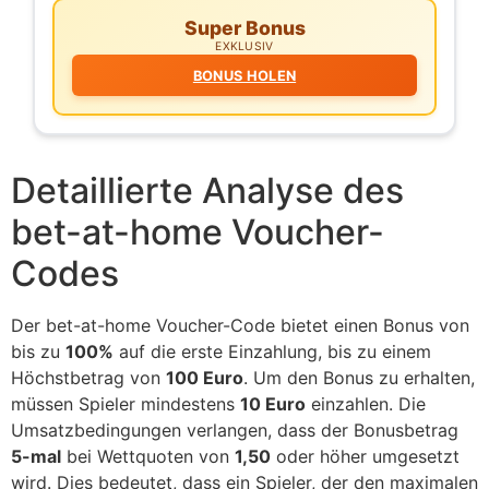
Super Bonus
EXKLUSIV
BONUS HOLEN
Detaillierte Analyse des
bet-at-home Voucher-
Codes
Der bet-at-home Voucher-Code bietet einen Bonus von
bis zu
100%
auf die erste Einzahlung, bis zu einem
Höchstbetrag von
100 Euro
. Um den Bonus zu erhalten,
müssen Spieler mindestens
10 Euro
einzahlen. Die
Umsatzbedingungen verlangen, dass der Bonusbetrag
5-mal
bei Wettquoten von
1,50
oder höher umgesetzt
wird. Dies bedeutet, dass ein Spieler, der den maximalen