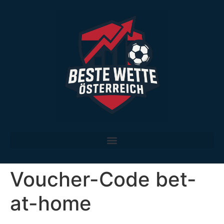
Die besten legalen Sportwetten-Anbieter in Österreich im Vergleich
Voucher-Code bet-
at-home