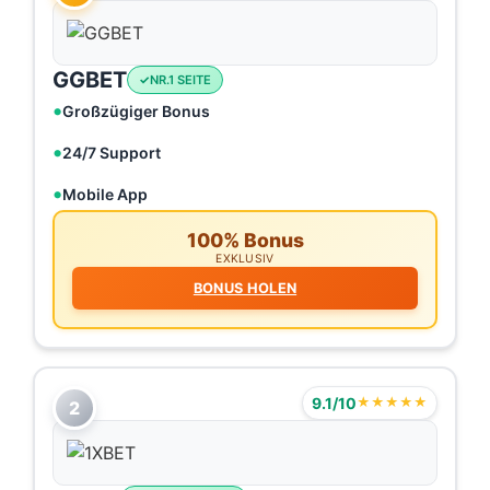
GGBET
NR.1 SEITE
Großzügiger Bonus
24/7 Support
Mobile App
100% Bonus
EXKLUSIV
BONUS HOLEN
9.1/10
★★★★★
2