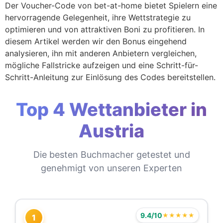
Der Voucher-Code von bet-at-home bietet Spielern eine
hervorragende Gelegenheit, ihre Wettstrategie zu
optimieren und von attraktiven Boni zu profitieren. In
diesem Artikel werden wir den Bonus eingehend
analysieren, ihn mit anderen Anbietern vergleichen,
mögliche Fallstricke aufzeigen und eine Schritt-für-
Schritt-Anleitung zur Einlösung des Codes bereitstellen.
Top 4 Wettanbieter in
Austria
Die besten Buchmacher getestet und
genehmigt von unseren Experten
9.4/10
★★★★★
1