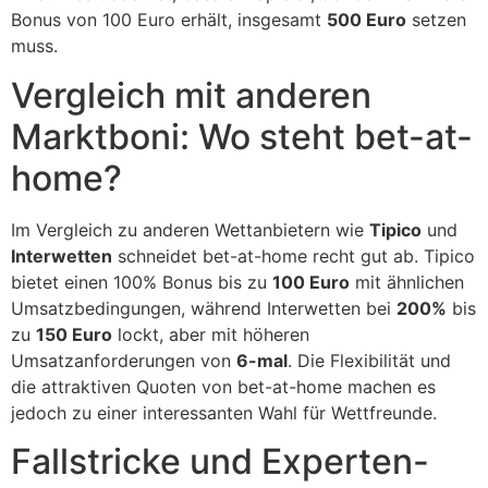
Bonus von 100 Euro erhält, insgesamt
500 Euro
setzen
muss.
Vergleich mit anderen
Marktboni: Wo steht bet-at-
home?
Im Vergleich zu anderen Wettanbietern wie
Tipico
und
Interwetten
schneidet bet-at-home recht gut ab. Tipico
bietet einen 100% Bonus bis zu
100 Euro
mit ähnlichen
Umsatzbedingungen, während Interwetten bei
200%
bis
zu
150 Euro
lockt, aber mit höheren
Umsatzanforderungen von
6-mal
. Die Flexibilität und
die attraktiven Quoten von bet-at-home machen es
jedoch zu einer interessanten Wahl für Wettfreunde.
Fallstricke und Experten-