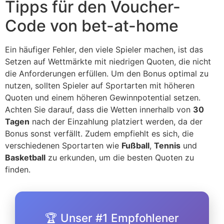
Tipps für den Voucher-
Code von bet-at-home
Ein häufiger Fehler, den viele Spieler machen, ist das
Setzen auf Wettmärkte mit niedrigen Quoten, die nicht
die Anforderungen erfüllen. Um den Bonus optimal zu
nutzen, sollten Spieler auf Sportarten mit höheren
Quoten und einem höheren Gewinnpotential setzen.
Achten Sie darauf, dass die Wetten innerhalb von
30
Tagen
nach der Einzahlung platziert werden, da der
Bonus sonst verfällt. Zudem empfiehlt es sich, die
verschiedenen Sportarten wie
Fußball
,
Tennis
und
Basketball
zu erkunden, um die besten Quoten zu
finden.
🏆 Unser #1 Empfohlener