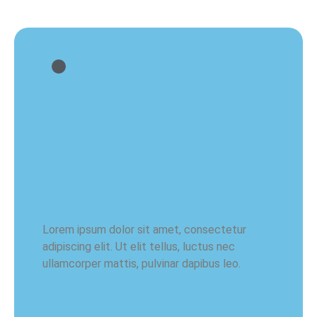
BetCourse
We are having
some problems
on our site but will
be back soon!
Lorem ipsum dolor sit amet, consectetur
adipiscing elit. Ut elit tellus, luctus nec
ullamcorper mattis, pulvinar dapibus leo.