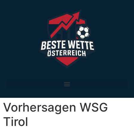
Die besten legalen Sportwetten-Anbieter in Österreich im Vergleich
Vorhersagen WSG
Tirol