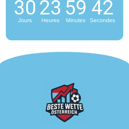
30
23
59
42
Jours
Heures
Minutes
Secondes