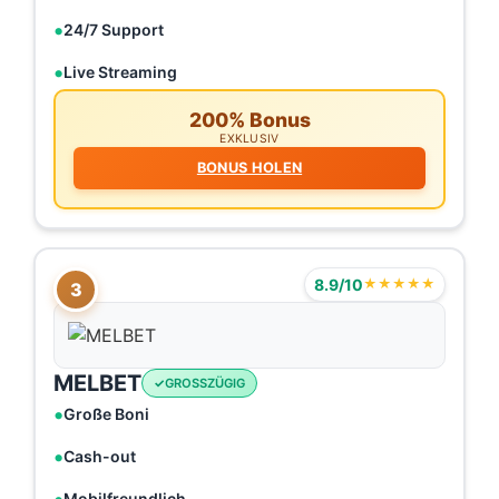
24/7 Support
Live Streaming
200% Bonus
EXKLUSIV
BONUS HOLEN
8.9/10
★★★★★
3
MELBET
GROSSZÜGIG
Große Boni
Cash-out
Mobilfreundlich