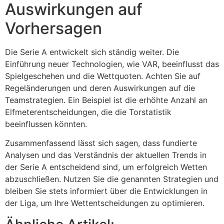
Auswirkungen auf
Vorhersagen
Die Serie A entwickelt sich ständig weiter. Die
Einführung neuer Technologien, wie VAR, beeinflusst das
Spielgeschehen und die Wettquoten. Achten Sie auf
Regeländerungen und deren Auswirkungen auf die
Teamstrategien. Ein Beispiel ist die erhöhte Anzahl an
Elfmeterentscheidungen, die die Torstatistik
beeinflussen könnten.
Zusammenfassend lässt sich sagen, dass fundierte
Analysen und das Verständnis der aktuellen Trends in
der Serie A entscheidend sind, um erfolgreich Wetten
abzuschließen. Nutzen Sie die genannten Strategien und
bleiben Sie stets informiert über die Entwicklungen in
der Liga, um Ihre Wettentscheidungen zu optimieren.