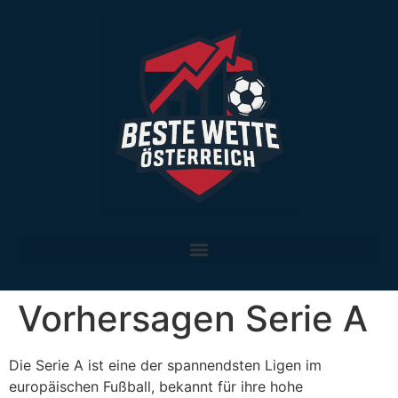
Die besten legalen Sportwetten-Anbieter in Österreich im Vergleich
Vorhersagen Serie A
Die Serie A ist eine der spannendsten Ligen im
europäischen Fußball, bekannt für ihre hohe