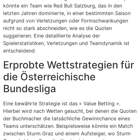
könnte ein Team wie Red Bull Salzburg, das in den
letzten Jahren dominierte, in einer bestimmten Saison
aufgrund von Verletzungen oder Formschwankungen
nicht so stark abschneiden, wie es die Quoten
suggerieren. Eine detaillierte Analyse der
Spielerstatistiken, Verletzungen und Teamdynamik ist
entscheidend.
Erprobte Wettstrategien für
die Österreichische
Bundesliga
Eine bewährte Strategie ist das « Value Betting ».
Hierbei wird nach Wetten gesucht, bei denen die Quoten
der Buchmacher die tatsächliche Gewinnchance eines
Teams unterschätzen. Beispielsweise könnte ein Match
zwischen Sturm Graz und einem Aufsteiger, wo Sturm