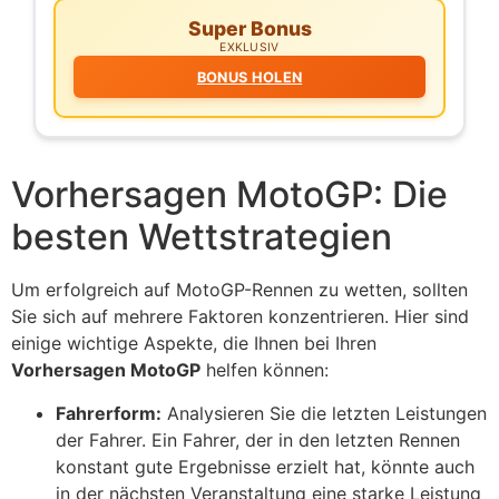
Super Bonus
EXKLUSIV
BONUS HOLEN
Vorhersagen MotoGP: Die
besten Wettstrategien
Um erfolgreich auf MotoGP-Rennen zu wetten, sollten
Sie sich auf mehrere Faktoren konzentrieren. Hier sind
einige wichtige Aspekte, die Ihnen bei Ihren
Vorhersagen MotoGP
helfen können:
Fahrerform:
Analysieren Sie die letzten Leistungen
der Fahrer. Ein Fahrer, der in den letzten Rennen
konstant gute Ergebnisse erzielt hat, könnte auch
in der nächsten Veranstaltung eine starke Leistung