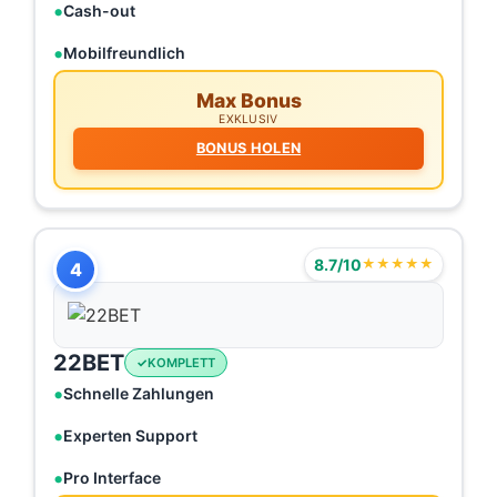
Cash-out
Mobilfreundlich
Max Bonus
EXKLUSIV
BONUS HOLEN
8.7/10
★★★★★
4
22BET
KOMPLETT
Schnelle Zahlungen
Experten Support
Pro Interface