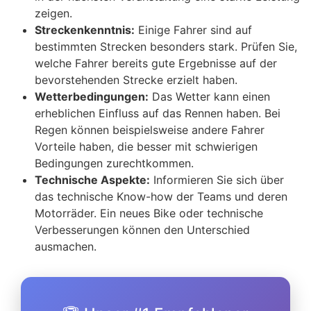
zeigen.
Streckenkenntnis:
Einige Fahrer sind auf
bestimmten Strecken besonders stark. Prüfen Sie,
welche Fahrer bereits gute Ergebnisse auf der
bevorstehenden Strecke erzielt haben.
Wetterbedingungen:
Das Wetter kann einen
erheblichen Einfluss auf das Rennen haben. Bei
Regen können beispielsweise andere Fahrer
Vorteile haben, die besser mit schwierigen
Bedingungen zurechtkommen.
Technische Aspekte:
Informieren Sie sich über
das technische Know-how der Teams und deren
Motorräder. Ein neues Bike oder technische
Verbesserungen können den Unterschied
ausmachen.