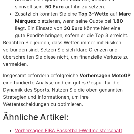
sinnvoll sein,
50 Euro
auf ihn zu setzen.
Zusätzlich könnten Sie eine
Top 3-Wette
auf
Marc
Márquez
platzieren, wenn seine Quote bei
1.80
liegt. Ein Einsatz von
30 Euro
könnte hier eine
gute Rendite bringen, sofern er die Top 3 erreicht.
Beachten Sie jedoch, dass Wetten immer mit Risiken
verbunden sind. Setzen Sie sich klare Grenzen und
überschreiten Sie diese nicht, um finanzielle Verluste zu
vermeiden.
Insgesamt erfordern erfolgreiche
Vorhersagen MotoGP
eine fundierte Analyse und ein gutes Gespür für die
Dynamik des Sports. Nutzen Sie die oben genannten
Strategien und Informationen, um Ihre
Wettentscheidungen zu optimieren.
Ähnliche Artikel:
Vorhersagen FIBA Basketball-Weltmeisterschaft