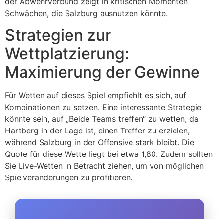
der Abwehrverbund zeigt in kritischen Momenten
Schwächen, die Salzburg ausnutzen könnte.
Strategien zur
Wettplatzierung:
Maximierung der Gewinne
Für Wetten auf dieses Spiel empfiehlt es sich, auf
Kombinationen zu setzen. Eine interessante Strategie
könnte sein, auf „Beide Teams treffen“ zu wetten, da
Hartberg in der Lage ist, einen Treffer zu erzielen,
während Salzburg in der Offensive stark bleibt. Die
Quote für diese Wette liegt bei etwa 1,80. Zudem sollten
Sie Live-Wetten in Betracht ziehen, um von möglichen
Spielveränderungen zu profitieren.