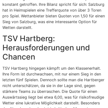
konstant getroffen. Ihre Bilanz spricht für sich: Salzburg
hat in Heimspielen eine Trefferquote von über 3 Toren
pro Spiel. Wettanbieter bieten Quoten von 1,50 für einen
Sieg von Salzburg, was eine interessante Option für
Wetten darstellt.
TSV Hartberg:
Herausforderungen und
Chancen
TSV Hartberg hingegen kämpft um den Klassenerhalt.
Ihre Form ist durchwachsen, mit nur einem Sieg in den
letzten fünf Spielen. Dennoch sollte man die Hartberger
nicht unterschätzen, da sie in der Lage sind, gegen
stärkere Teams zu überraschen. Die Quote für einen
Auswärtssieg liegt bei etwa 6,00, was für risikofreudige
Wetter eine lukrative Möglichkeit darstellt. Besonders