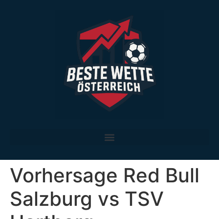
Die besten legalen Sportwetten-Anbieter in Österreich im Vergleich
Vorhersage Red Bull
Salzburg vs TSV