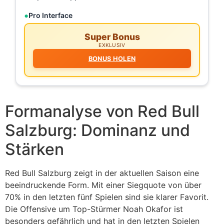
Pro Interface
Super Bonus
EXKLUSIV
BONUS HOLEN
Formanalyse von Red Bull
Salzburg: Dominanz und
Stärken
Red Bull Salzburg zeigt in der aktuellen Saison eine
beeindruckende Form. Mit einer Siegquote von über
70% in den letzten fünf Spielen sind sie klarer Favorit.
Die Offensive um Top-Stürmer Noah Okafor ist
besonders gefährlich und hat in den letzten Spielen