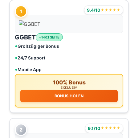
9.4/10
★★★★★
1
GGBET
NR.1 SEITE
Großzügiger Bonus
24/7 Support
Mobile App
100% Bonus
EXKLUSIV
BONUS HOLEN
9.1/10
★★★★★
2