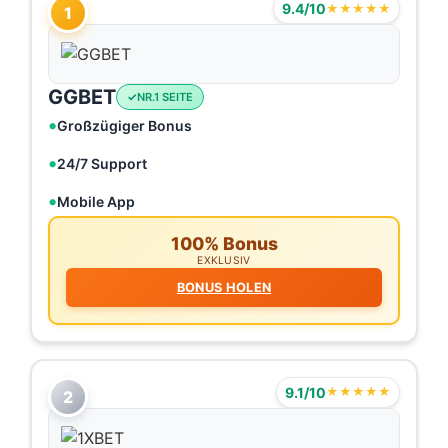
9.4/10
★★★★★
1
GGBET
NR.1 SEITE
Großzügiger Bonus
24/7 Support
Mobile App
100% Bonus
EXKLUSIV
BONUS HOLEN
9.1/10
★★★★★
2