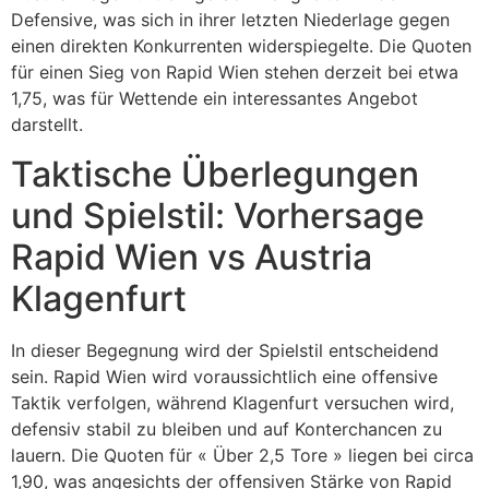
Defensive, was sich in ihrer letzten Niederlage gegen
einen direkten Konkurrenten widerspiegelte. Die Quoten
für einen Sieg von Rapid Wien stehen derzeit bei etwa
1,75, was für Wettende ein interessantes Angebot
darstellt.
Taktische Überlegungen
und Spielstil: Vorhersage
Rapid Wien vs Austria
Klagenfurt
In dieser Begegnung wird der Spielstil entscheidend
sein. Rapid Wien wird voraussichtlich eine offensive
Taktik verfolgen, während Klagenfurt versuchen wird,
defensiv stabil zu bleiben und auf Konterchancen zu
lauern. Die Quoten für « Über 2,5 Tore » liegen bei circa
1,90, was angesichts der offensiven Stärke von Rapid