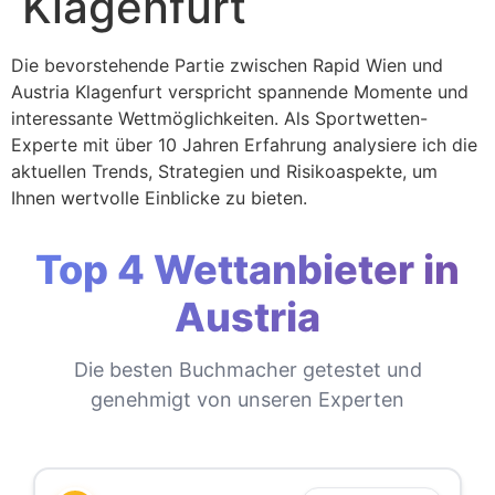
Klagenfurt
Die bevorstehende Partie zwischen Rapid Wien und
Austria Klagenfurt verspricht spannende Momente und
interessante Wettmöglichkeiten. Als Sportwetten-
Experte mit über 10 Jahren Erfahrung analysiere ich die
aktuellen Trends, Strategien und Risikoaspekte, um
Ihnen wertvolle Einblicke zu bieten.
Top 4 Wettanbieter in
Austria
Die besten Buchmacher getestet und
genehmigt von unseren Experten