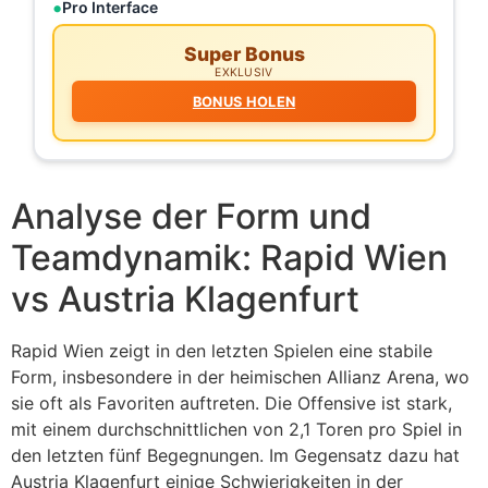
Pro Interface
Super Bonus
EXKLUSIV
BONUS HOLEN
Analyse der Form und
Teamdynamik: Rapid Wien
vs Austria Klagenfurt
Rapid Wien zeigt in den letzten Spielen eine stabile
Form, insbesondere in der heimischen Allianz Arena, wo
sie oft als Favoriten auftreten. Die Offensive ist stark,
mit einem durchschnittlichen von 2,1 Toren pro Spiel in
den letzten fünf Begegnungen. Im Gegensatz dazu hat
Austria Klagenfurt einige Schwierigkeiten in der