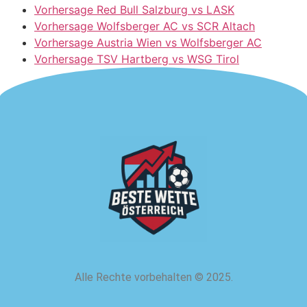
Vorhersage Red Bull Salzburg vs LASK
Vorhersage Wolfsberger AC vs SCR Altach
Vorhersage Austria Wien vs Wolfsberger AC
Vorhersage TSV Hartberg vs WSG Tirol
Alle Rechte vorbehalten
©
2025.