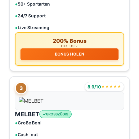
50+ Sportarten
24/7 Support
Live Streaming
200% Bonus
EXKLUSIV
BONUS HOLEN
8.9/10
★★★★★
3
MELBET
GROSSZÜGIG
Große Boni
Cash-out