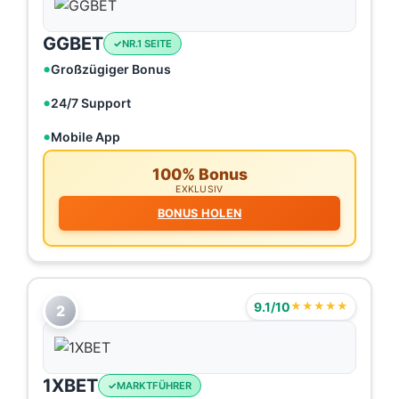
GGBET
NR.1 SEITE
Großzügiger Bonus
24/7 Support
Mobile App
100% Bonus
EXKLUSIV
BONUS HOLEN
9.1/10
★★★★★
2
1XBET
MARKTFÜHRER