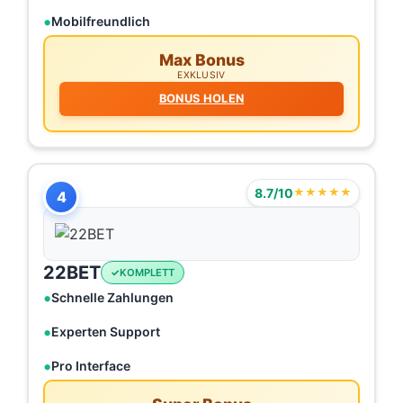
Mobilfreundlich
Max Bonus
EXKLUSIV
BONUS HOLEN
8.7/10
★★★★★
4
22BET
KOMPLETT
Schnelle Zahlungen
Experten Support
Pro Interface