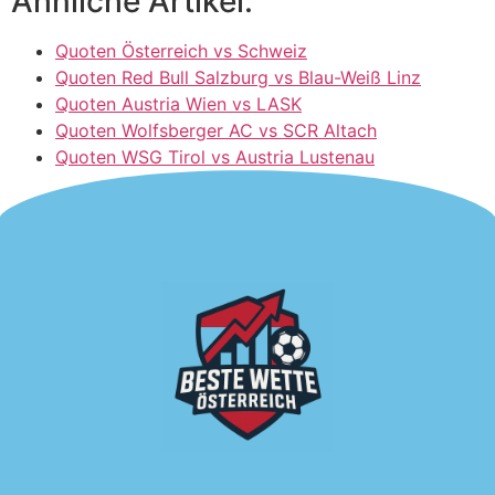
Ähnliche Artikel:
Quoten Österreich vs Schweiz
Quoten Red Bull Salzburg vs Blau-Weiß Linz
Quoten Austria Wien vs LASK
Quoten Wolfsberger AC vs SCR Altach
Quoten WSG Tirol vs Austria Lustenau