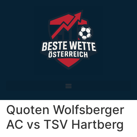
Die besten legalen Sportwetten-Anbieter in Österreich im Vergleich
Quoten Wolfsberger
AC vs TSV Hartberg