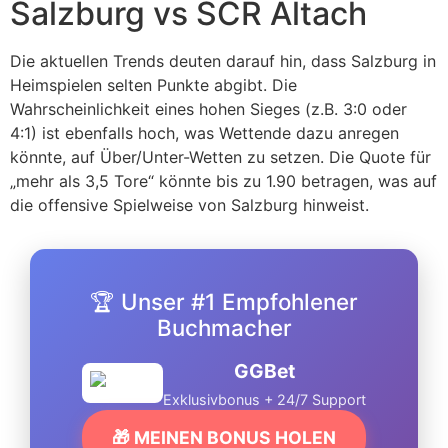
Salzburg vs SCR Altach
Die aktuellen Trends deuten darauf hin, dass Salzburg in
Heimspielen selten Punkte abgibt. Die
Wahrscheinlichkeit eines hohen Sieges (z.B. 3:0 oder
4:1) ist ebenfalls hoch, was Wettende dazu anregen
könnte, auf Über/Unter-Wetten zu setzen. Die Quote für
„mehr als 3,5 Tore“ könnte bis zu 1.90 betragen, was auf
die offensive Spielweise von Salzburg hinweist.
🏆 Unser #1 Empfohlener
Buchmacher
GGBet
Exklusivbonus + 24/7 Support
🎁 MEINEN BONUS HOLEN