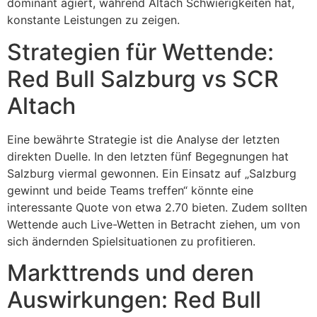
dominant agiert, während Altach Schwierigkeiten hat,
konstante Leistungen zu zeigen.
Strategien für Wettende:
Red Bull Salzburg vs SCR
Altach
Eine bewährte Strategie ist die Analyse der letzten
direkten Duelle. In den letzten fünf Begegnungen hat
Salzburg viermal gewonnen. Ein Einsatz auf „Salzburg
gewinnt und beide Teams treffen“ könnte eine
interessante Quote von etwa 2.70 bieten. Zudem sollten
Wettende auch Live-Wetten in Betracht ziehen, um von
sich ändernden Spielsituationen zu profitieren.
Markttrends und deren
Auswirkungen: Red Bull