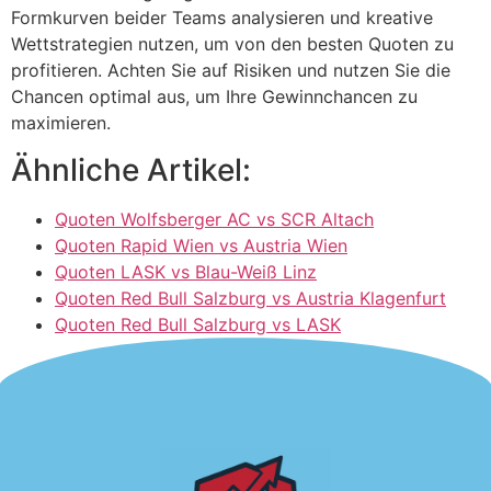
Formkurven beider Teams analysieren und kreative
Wettstrategien nutzen, um von den besten Quoten zu
profitieren. Achten Sie auf Risiken und nutzen Sie die
Chancen optimal aus, um Ihre Gewinnchancen zu
maximieren.
Ähnliche Artikel:
Quoten Wolfsberger AC vs SCR Altach
Quoten Rapid Wien vs Austria Wien
Quoten LASK vs Blau-Weiß Linz
Quoten Red Bull Salzburg vs Austria Klagenfurt
Quoten Red Bull Salzburg vs LASK