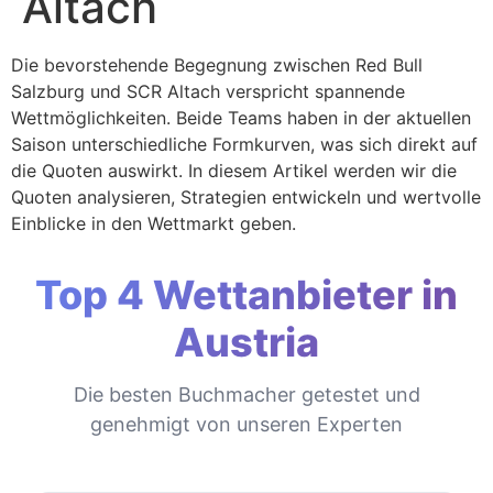
Altach
Die bevorstehende Begegnung zwischen Red Bull
Salzburg und SCR Altach verspricht spannende
Wettmöglichkeiten. Beide Teams haben in der aktuellen
Saison unterschiedliche Formkurven, was sich direkt auf
die Quoten auswirkt. In diesem Artikel werden wir die
Quoten analysieren, Strategien entwickeln und wertvolle
Einblicke in den Wettmarkt geben.
Top 4 Wettanbieter in
Austria
Die besten Buchmacher getestet und
genehmigt von unseren Experten