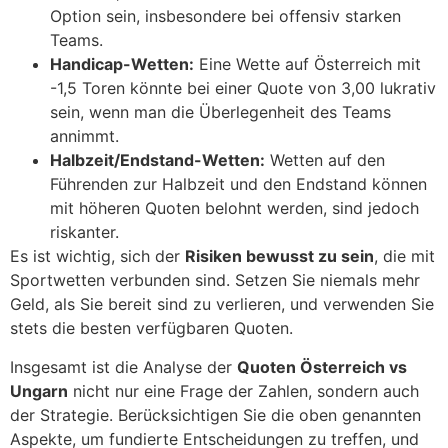
Option sein, insbesondere bei offensiv starken
Teams.
Handicap-Wetten:
Eine Wette auf Österreich mit
-1,5 Toren könnte bei einer Quote von 3,00 lukrativ
sein, wenn man die Überlegenheit des Teams
annimmt.
Halbzeit/Endstand-Wetten:
Wetten auf den
Führenden zur Halbzeit und den Endstand können
mit höheren Quoten belohnt werden, sind jedoch
riskanter.
Es ist wichtig, sich der
Risiken bewusst zu sein
, die mit
Sportwetten verbunden sind. Setzen Sie niemals mehr
Geld, als Sie bereit sind zu verlieren, und verwenden Sie
stets die besten verfügbaren Quoten.
Insgesamt ist die Analyse der
Quoten Österreich vs
Ungarn
nicht nur eine Frage der Zahlen, sondern auch
der Strategie. Berücksichtigen Sie die oben genannten
Aspekte, um fundierte Entscheidungen zu treffen, und