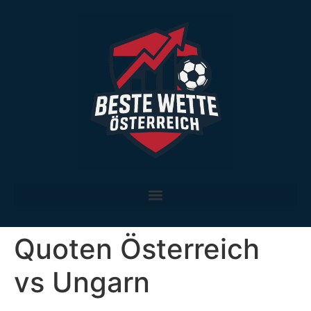
Die besten legalen Sportwetten-Anbieter in Österreich im Vergleich
Quoten Österreich
vs Ungarn