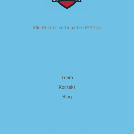
Alle Rechte vorbehalten
©
2025.
über uns
Team
Kontakt
Blog
Rechtliches