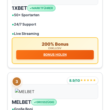
1XBET
MARKTFÜHRER
50+ Sportarten
24/7 Support
Live Streaming
200% Bonus
EXKLUSIV
BONUS HOLEN
8.9/10
★★★★★
3
MELBET
GROSSZÜGIG
Große Boni