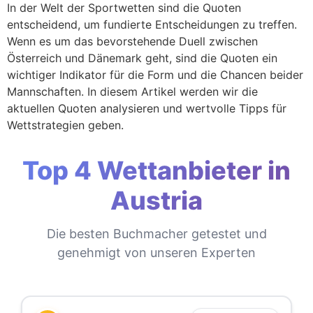
In der Welt der Sportwetten sind die Quoten
entscheidend, um fundierte Entscheidungen zu treffen.
Wenn es um das bevorstehende Duell zwischen
Österreich und Dänemark geht, sind die Quoten ein
wichtiger Indikator für die Form und die Chancen beider
Mannschaften. In diesem Artikel werden wir die
aktuellen Quoten analysieren und wertvolle Tipps für
Wettstrategien geben.
Top 4 Wettanbieter in
Austria
Die besten Buchmacher getestet und
genehmigt von unseren Experten